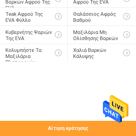
Βαρκών Αφρού Της 
Αφρού Της EVA
EVA
ΠΟΙΟΤΙΚΌΣ
Teak Αφρού Της 
Θαλάσσιος Αφρός 
EVA Φύλλο
Βαθμού
ΈΛΕΓΧΟΣ
Κυβερνήτης Ψαριών 
Μαξιλάρια Μη 
Της EVA
Ολίσθησης Βαρκών
ΜΑΣ
Κολυμπήστε Τα 
Χαλιά Βαρκών 
ΕΛΆΤΕ
Μαξιλάρια 
Κάλυψης
ΣΕ
Πλατφορμών
ΕΠΑΦΉ
ΜΕ
ΖΗΤΉΣΤΕ
ΈΝΑ
ΑΠΌΣΠΑΣΜΑ
Αίτηση κράτησης