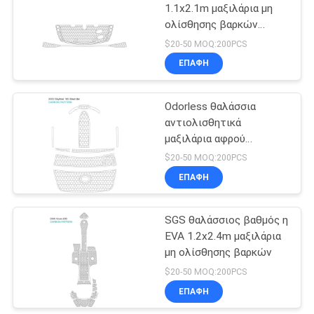
1.1x2.1m μαξιλάρια μη
ολίσθησης βαρκών
30
λεκέδων
$20-50 MOQ:200PCS
Κολυμπήστε τα
ΕΠΑΦΉ
μαξιλάρια
Odorless θαλάσσια
πλατφορμών
αντιολισθητικά
μαξιλάρια αφρού
Wefoam EVA
$20-50 MOQ:200PCS
ΕΠΑΦΉ
11
Χαλιά βαρκών
SGS θαλάσσιος βαθμός η
EVA 1.2x2.4m μαξιλάρια
κάλυψης
μη ολίσθησης βαρκών
$20-50 MOQ:200PCS
ΕΠΑΦΉ