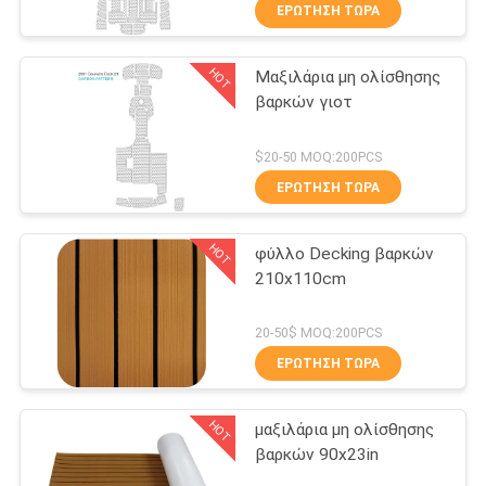
ΕΡΏΤΗΣΗ ΤΏΡΑ
ΠΟΙΟΤΙΚΌΣ
HOT
Μαξιλάρια μη ολίσθησης
ΈΛΕΓΧΟΣ
18
βαρκών γιοτ
Teak αφρού της
ΜΑΣ
$20-50 MOQ:200PCS
EVA φύλλο
ΕΛΆΤΕ
ΕΡΏΤΗΣΗ ΤΏΡΑ
ΣΕ
HOT
φύλλο Decking βαρκών
ΕΠΑΦΉ
210x110cm
ΜΕ
19
20-50$ MOQ:200PCS
Θαλάσσιος αφρός
ΕΙΔΉΣΕΙΣ
ΕΡΏΤΗΣΗ ΤΏΡΑ
βαθμού
HOT
μαξιλάρια μη ολίσθησης
ΖΗΤΉΣΤΕ
βαρκών 90x23in
ΈΝΑ