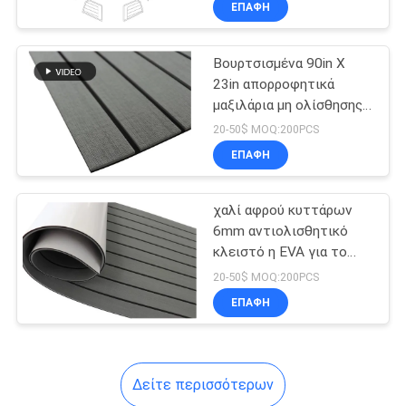
ΕΠΑΦΉ
20
Teak της EVA Faux
Βουρτσισμένα 90in X
φύλλο
23in απορροφητικά
μαξιλάρια μη ολίσθησης
βαρκών κλονισμού
20-50$ MOQ:200PCS
ΕΠΑΦΉ
15
χαλί αφρού κυττάρων
6mm αντιολισθητικό
Συνθετική Teak της
κλειστό η EVA για το
δάπεδο
EVA γέφυρα
20-50$ MOQ:200PCS
ΕΠΑΦΉ
Δείτε περισσότερων
6