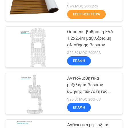
ΑΠΌΣΠΑΣΜΑ
$7-9 MOQ:2000pcs
ΕΡΏΤΗΣΗ ΤΏΡΑ
15
SITEMAP
Κυβερνήτης
Odorless βαθμός η EVA
1.2x2.4m μαξιλάρια μη
ψαριών της EVA
PRIVACY
ολίσθησης βαρκών
POLICY
$20-50 MOQ:200PCS
ΕΠΑΦΉ
Αντιολισθητικά
21
μαξιλάρια βαρκών
Μαξιλάρια μη
υψηλής πυκνότητας
αυτοκόλλητα W2.4m
$20-50 MOQ:200PCS
ολίσθησης βαρκών
ΕΠΑΦΉ
Ανθεκτικά μη τοξικά