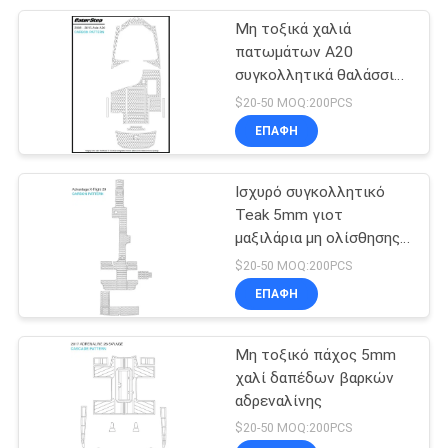
Μη τοξικά χαλιά
9
πατωμάτων A20
Θαλάσσιο πιό
συγκολλητικά θαλάσσια
για τη βάρκα
$20-50 MOQ:200PCS
δροσερό μαξιλάρι
ΕΠΑΦΉ
χαλιών
Ισχυρό συγκολλητικό
Teak 5mm γιοτ
μαξιλάρια μη ολίσθησης
7
βαρκών
$20-50 MOQ:200PCS
Αυτοκόλλητο
ΕΠΑΦΉ
φύλλο αφρού της
Μη τοξικό πάχος 5mm
EVA
χαλί δαπέδων βαρκών
αδρεναλίνης
$20-50 MOQ:200PCS