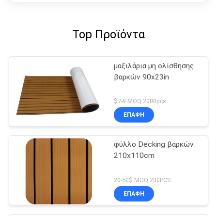
Top Προϊόντα
μαξιλάρια μη ολίσθησης
βαρκών 90x23in
$7-9 MOQ:2000pcs
ΕΠΑΦΉ
φύλλο Decking βαρκών
210x110cm
20-50$ MOQ:200PCS
ΕΠΑΦΉ