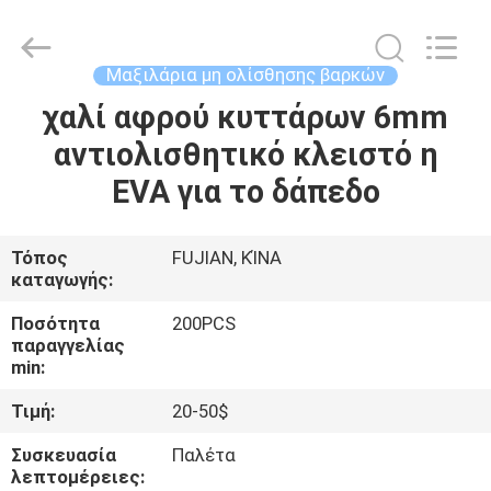
WeFoam
trading
Co.,Ltd.
All
Rights
Μαξιλάρια μη ολίσθησης βαρκών
Reserved.
Developed
by
χαλί αφρού κυττάρων 6mm
ΣΠΊΤΙ
ECER
αντιολισθητικό κλειστό η
ΠΡΟΪΌΝΤΑ
EVA για το δάπεδο
ΒΊΝΤΕΟ
Τόπος
FUJIAN, ΚΊΝΑ
καταγωγής:
ΠΕΡΊΠΟΥ
Ποσότητα
200PCS
παραγγελίας
ΕΜΕΊΣ
min:
Τιμή:
20-50$
ΓΎΡΟΣ
Συσκευασία
Παλέτα
ΕΡΓΟΣΤΑΣΊΩΝ
λεπτομέρειες: