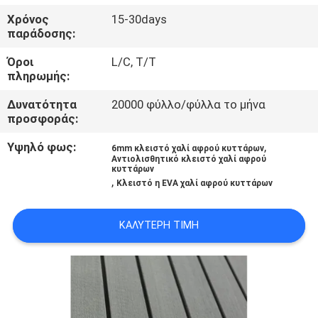
Χρόνος
15-30days
ΠΟΙΟΤΙΚΌΣ
παράδοσης:
ΈΛΕΓΧΟΣ
Όροι
L/C, T/T
πληρωμής:
ΜΑΣ
Δυνατότητα
20000 φύλλο/φύλλα το μήνα
προσφοράς:
ΕΛΆΤΕ
ΣΕ
Υψηλό φως:
,
6mm κλειστό χαλί αφρού κυττάρων
Αντιολισθητικό κλειστό χαλί αφρού
ΕΠΑΦΉ
κυττάρων
,
Κλειστό η EVA χαλί αφρού κυττάρων
ΜΕ
ΚΑΛΎΤΕΡΗ ΤΙΜΉ
ΕΙΔΉΣΕΙΣ
ΖΗΤΉΣΤΕ
ΈΝΑ