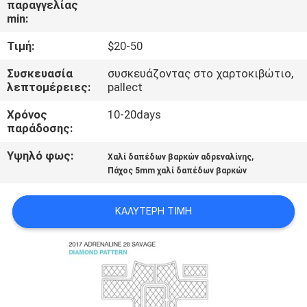
παραγγελίας
min:
ΠΟΙΟΤΙΚΌΣ
Τιμή:
$20-50
ΈΛΕΓΧΟΣ
Συσκευασία
συσκευάζοντας στο χαρτοκιβώτιο,
λεπτομέρειες:
pallect
ΜΑΣ
Χρόνος
10-20days
ΕΛΆΤΕ
παράδοσης:
ΣΕ
Υψηλό φως:
,
Χαλί δαπέδων βαρκών αδρεναλίνης
ΕΠΑΦΉ
Πάχος 5mm χαλί δαπέδων βαρκών
ΜΕ
ΚΑΛΎΤΕΡΗ ΤΙΜΉ
ΕΙΔΉΣΕΙΣ
ΖΗΤΉΣΤΕ
ΈΝΑ