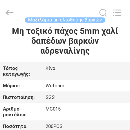
Quanzhou
WeFoam
trading
Co.,Ltd.
All
Μαξιλάρια μη ολίσθησης βαρκών
Rights
Reserved.
Developed
Μη τοξικό πάχος 5mm χαλί
ΣΠΊΤΙ
by
ECER
δαπέδων βαρκών
ΠΡΟΪΌΝΤΑ
αδρεναλίνης
ΒΊΝΤΕΟ
Τόπος
Κίνα
καταγωγής:
ΠΕΡΊΠΟΥ
Μάρκα:
Wefoam
ΕΜΕΊΣ
Πιστοποίηση:
SGS
Αριθμό
MC015
ΓΎΡΟΣ
μοντέλου:
ΕΡΓΟΣΤΑΣΊΩΝ
Ποσότητα
200PCS