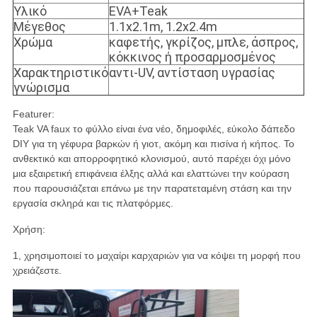
Υλικό
EVA+Teak
Μέγεθος
1.1x2.1m, 1.2x2.4m
Χρώμα
καφετής, γκρίζος, μπλε, άσπρος,
κόκκινος ή προσαρμοσμένος
Χαρακτηριστικό
αντι-UV, αντίσταση υγρασίας
γνώρισμα
Featurer:
Teak VA faux το φύλλο είναι ένα νέο, δημοφιλές, εύκολο δάπεδο
DIY για τη γέφυρα βαρκών ή γιοτ, ακόμη και πισίνα ή κήπος. Το
ανθεκτικό και απορροφητικό κλονισμού, αυτό παρέχει όχι μόνο
μια εξαιρετική επιφάνεια έλξης αλλά και ελαττώνει την κούραση
που παρουσιάζεται επάνω με την παρατεταμένη στάση και την
εργασία σκληρά και τις πλατφόρμες.
Χρήση:
1, χρησιμοποιεί το μαχαίρι καρχαριών για να κόψει τη μορφή που
χρειάζεστε.