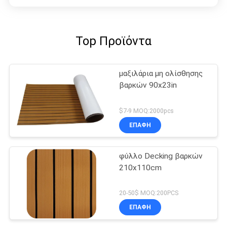
Top Προϊόντα
μαξιλάρια μη ολίσθησης
βαρκών 90x23in
$7-9 MOQ:2000pcs
ΕΠΑΦΉ
φύλλο Decking βαρκών
210x110cm
20-50$ MOQ:200PCS
ΕΠΑΦΉ