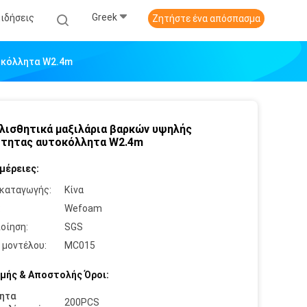
Greek
Ειδήσεις
Ζητήστε ένα απόσπασμα
οκόλλητα W2.4m
λισθητικά μαξιλάρια βαρκών υψηλής
τητας αυτοκόλλητα W2.4m
μέρειες:
καταγωγής:
Κίνα
:
Wefoam
οίηση:
SGS
 μοντέλου:
MC015
μής & Αποστολής Όροι:
ητα
200PCS