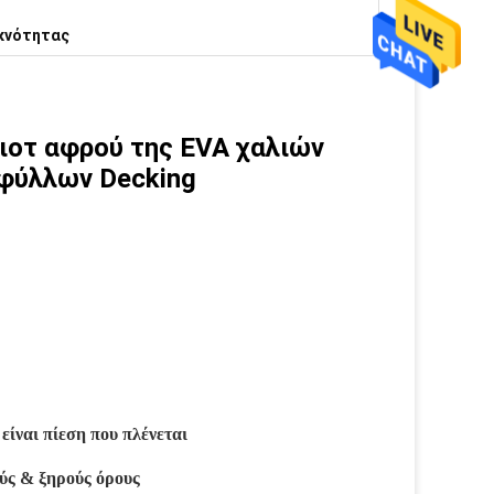
υκνότητας
ιοτ αφρού της EVA χαλιών
 φύλλων Decking
είναι πίεση που πλένεται
ούς & ξηρούς όρους