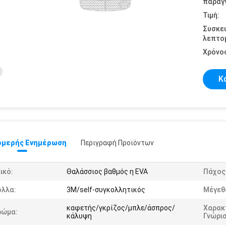
παραγγ
Τιμή:
Συσκε
λεπτομ
Χρόνο
Κ
μερής Ενημέρωση
Περιγραφή Προϊόντων
ικό:
Θαλάσσιος βαθμός η EVA
Πάχος
όλλα:
3M/self-συγκολλητικός
Μέγεθ
καφετής/γκρίζος/μπλε/άσπρος/
Χαρακ
ρώμα:
κάλυψη
Γνώρι