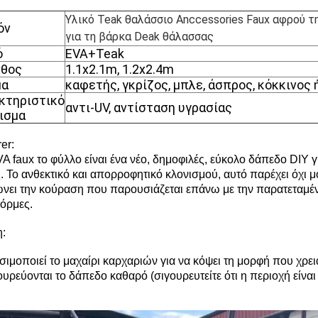
Υλικό Teak θαλάσσιο Anccessories Faux αφρού 
όν
για τη βάρκα Deak θάλασσας
ό
EVA+Teak
θος
1.1x2.1m, 1.2x2.4m
μα
καφετής, γκρίζος, μπλε, άσπρος, κόκκινος
κτηριστικό
αντι-UV, αντίσταση υγρασίας
ισμα
er:
A faux το φύλλο είναι ένα νέο, δημοφιλές, εύκολο δάπεδο DIY γ
 Το ανθεκτικό και απορροφητικό κλονισμού, αυτό παρέχει όχι μό
ώνει την κούραση που παρουσιάζεται επάνω με την παρατεταμένη
όρμες.
:
σιμοποιεί το μαχαίρι καρχαριών για να κόψει τη μορφή που χρει
γουρεύονται το δάπεδο καθαρό (σιγουρευτείτε ότι η περιοχή είν