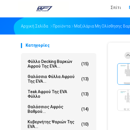
Σπίτι
Αρχική Σελίδα
Προϊόντα
Μαξιλάρια Μη Ολίσθησης Βα
Κατηγορίες
Φύλλο Decking Βαρκών
(15)
Αφρού Της EVA...
Θαλάσσια Φύλλα Αφρού
(13)
Της EVA...
Teak Αφρού Της EVA
(13)
Φύλλο
Θαλάσσιος Αφρός
(14)
Βαθμού...
Κυβερνήτης Ψαριών Της
(10)
EVA...