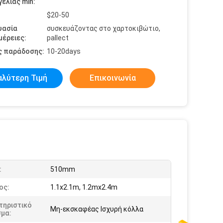
ελίας min:
$20-50
υασία
συσκευάζοντας στο χαρτοκιβώτιο,
έρειες:
pallect
ς παράδοσης:
10-20days
αλύτερη Τιμή
Επικοινωνία
:
510mm
ος:
1.1x2.1m, 1.2mx2.4m
τηριστικό
Μη-εκσκαφέας Ισχυρή κόλλα
σμα: