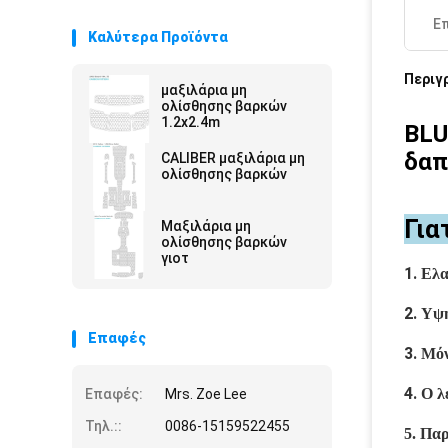
Ε
Καλύτερα Προϊόντα
Περιγ
μαξιλάρια μη
ολίσθησης βαρκών
1.2x2.4m
BLU
δαπ
CALIBER μαξιλάρια μη
ολίσθησης βαρκών
Για
Μαξιλάρια μη
ολίσθησης βαρκών
γιοτ
1.
Ελα
2.
Υψη
Επαφές
3.
Μόν
4.
Ο λ
Επαφές:
Mrs. Zoe Lee
Τηλ.::
0086-15159522455
5. Παρ