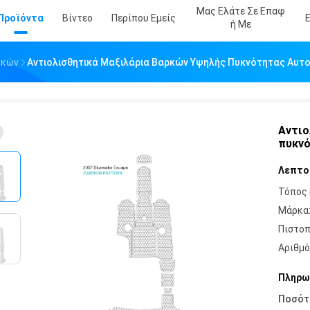
Μας Ελάτε Σε Επαφ
Προϊόντα
Βίντεο
Περίπου Εμείς
Ή Με
ρκών
Αντιολισθητικά Μαξιλάρια Βαρκών Υψηλής Πυκνότητας Αυτ
Αντιο
πυκνό
Λεπτο
Τόπος 
Μάρκα
Πιστοπ
Αριθμό
Πληρω
Ποσότ