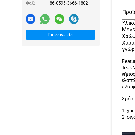
Φαξ:
86-0595-3666-1802
Προϊ
Υλικ
Μέγε
Επικοινωνία
Χρώ
Χαρα
γνώρ
Featur
Teak V
κήπος.
ελαττ
πλατφ
Χρήση
1, χρη
2, σι