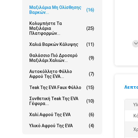
Μαξιλάρια Μη Ολίσθησης
(16)
Βαρκών...
Κολυμπήστε Τα
Μαξιλάρια
(25)
Πλατφορμών...
Χαλιά Βαρκών Κάλυψης
(11)
Θαλάσσιο Πιό Δροσερό
(9)
Μαξιλάρι Χαλιών...
Αυτοκόλλητο Φύλλο
(7)
Αφρού Της EVA...
Λεπτο
Teak Της EVA Faux Φύλλο
(15)
Συνθετική Teak Της EVA
(10)
Γέφυρα...
Υλ
Χαλί Αφρού Της EVA
(6)
Κ
Υλικό Αφρού Της EVA
(4)
Χ