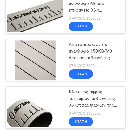
ανάγλυφο Melors
επιφάνεια 36in
30
κυβερνήτης ψαριών της
$7-9 MOQ:2000pcs
EVA
Κολυμπήστε τα
ΕΠΑΦΉ
μαξιλάρια
Αποτυπωμένος σε
πλατφορμών
ανάγλυφο 150KG/M3
decking κυβερνήτης
ψαριών αφρού cOem
$7-9 MOQ:2000pcs
λογότυπο
ΕΠΑΦΉ
11
Χαλιά βαρκών
Κλειστός αφρός
κυττάρων κυβερνήτης
κάλυψης
36 ίντσας ψαριών της
EVA για τη μέτρηση
$7-9 MOQ:2000pcs
ΕΠΑΦΉ