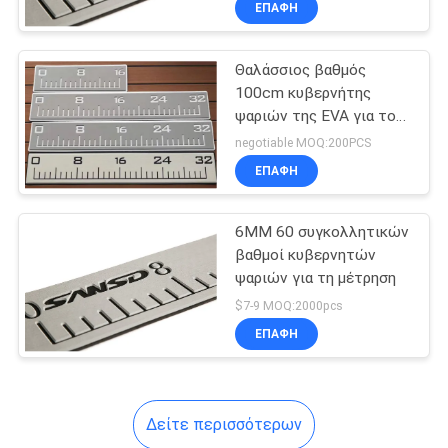
ΕΠΑΦΉ
20
Teak της EVA Faux
Θαλάσσιος βαθμός
φύλλο
100cm κυβερνήτης
ψαριών της EVA για τον
αλιεύοντας εραστή
negotiable MOQ:200PCS
ΕΠΑΦΉ
15
6MM 60 συγκολλητικών
βαθμοί κυβερνητών
Συνθετική Teak της
ψαριών για τη μέτρηση
EVA γέφυρα
$7-9 MOQ:2000pcs
ΕΠΑΦΉ
Δείτε περισσότερων
6