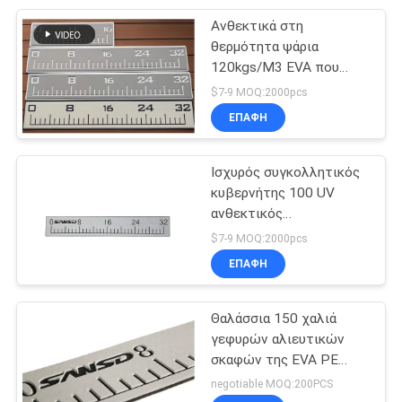
Ανθεκτικά στη
9
θερμότητα ψάρια
Θαλάσσιο πιό
120kgs/M3 EVA που
μετρούν την ταινία
$7-9 MOQ:2000pcs
δροσερό μαξιλάρι
ΕΠΑΦΉ
χαλιών
Ισχυρός συγκολλητικός
κυβερνήτης 100 UV
ανθεκτικός
7
αποτυπωμένος σε
$7-9 MOQ:2000pcs
Αυτοκόλλητο
ανάγλυφο ψαριών της
ΕΠΑΦΉ
EVA
φύλλο αφρού της
Θαλάσσια 150 χαλιά
EVA
γεφυρών αλιευτικών
σκαφών της EVA PE
επιμήκυνσης
negotiable MOQ:200PCS