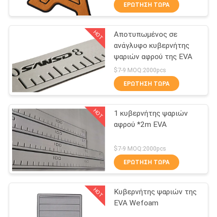
ΕΡΏΤΗΣΗ ΤΏΡΑ
ΠΟΙΟΤΙΚΌΣ
HOT
Αποτυπωμένος σε
ΈΛΕΓΧΟΣ
18
ανάγλυφο κυβερνήτης
ψαριών αφρού της EVA
Teak αφρού της
ΜΑΣ
$7-9 MOQ:2000pcs
EVA φύλλο
ΕΛΆΤΕ
ΕΡΏΤΗΣΗ ΤΏΡΑ
ΣΕ
HOT
1 κυβερνήτης ψαριών
ΕΠΑΦΉ
αφρού *2m EVA
ΜΕ
19
$7-9 MOQ:2000pcs
Θαλάσσιος αφρός
ΕΙΔΉΣΕΙΣ
ΕΡΏΤΗΣΗ ΤΏΡΑ
βαθμού
HOT
Κυβερνήτης ψαριών της
ΖΗΤΉΣΤΕ
EVA Wefoam
ΈΝΑ