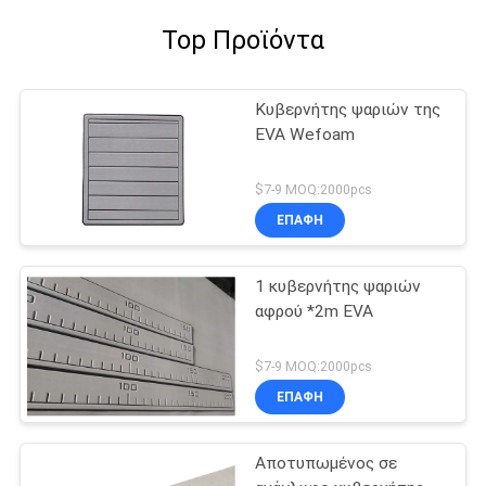
Top Προϊόντα
Κυβερνήτης ψαριών της
EVA Wefoam
$7-9 MOQ:2000pcs
ΕΠΑΦΉ
1 κυβερνήτης ψαριών
αφρού *2m EVA
$7-9 MOQ:2000pcs
ΕΠΑΦΉ
Αποτυπωμένος σε