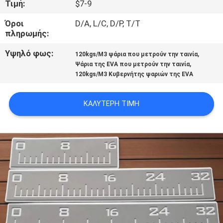
Τιμή:
$7-9
ΠΟΙΟΤΙΚΌΣ
Όροι
D/A, L/C, D/P, T/T
πληρωμής:
ΈΛΕΓΧΟΣ
Υψηλό φως:
,
120kgs/M3 ψάρια που μετρούν την ταινία
,
Ψάρια της EVA που μετρούν την ταινία
ΜΑΣ
120kgs/M3 Κυβερνήτης ψαριών της EVA
ΕΛΆΤΕ
ΣΕ
ΚΑΛΎΤΕΡΗ ΤΙΜΉ
ΕΠΑΦΉ
ΜΕ
ΕΙΔΉΣΕΙΣ
ΖΗΤΉΣΤΕ
ΈΝΑ