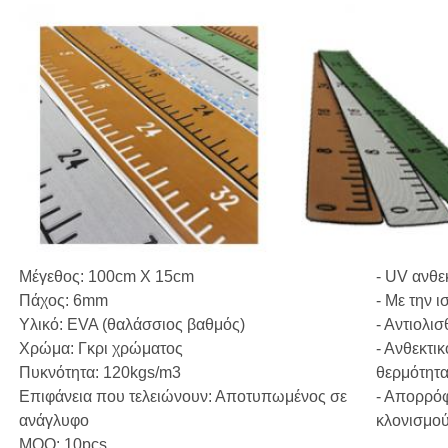
Μέγεθος: 100cm X 15cm
- UV ανθε
Πάχος: 6mm
- Με την 
Υλικό: EVA (θαλάσσιος βαθμός)
- Αντιολισ
Χρώμα: Γκρι χρώματος
- Ανθεκτικ
Πυκνότητα: 120kgs/m3
θερμότητα
Επιφάνεια που τελειώνουν: Αποτυπωμένος σε
- Απορρό
ανάγλυφο
κλονισμού
MOQ: 10pcs