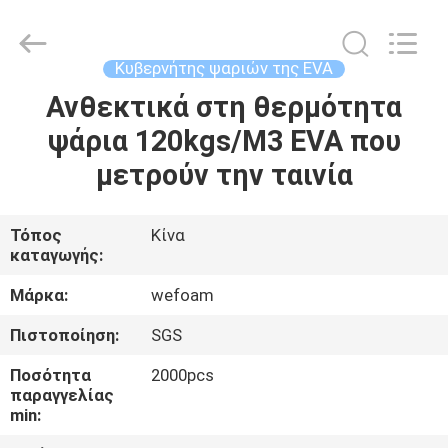
WeFoam
trading
Co.,Ltd.
All
Rights
Κυβερνήτης ψαριών της EVA
Reserved.
Developed
Ανθεκτικά στη θερμότητα
ΣΠΊΤΙ
by
ECER
ψάρια 120kgs/M3 EVA που
ΠΡΟΪΌΝΤΑ
μετρούν την ταινία
ΒΊΝΤΕΟ
Τόπος
Κίνα
καταγωγής:
ΠΕΡΊΠΟΥ
Μάρκα:
wefoam
ΕΜΕΊΣ
Πιστοποίηση:
SGS
Ποσότητα
2000pcs
ΓΎΡΟΣ
παραγγελίας
min:
ΕΡΓΟΣΤΑΣΊΩΝ