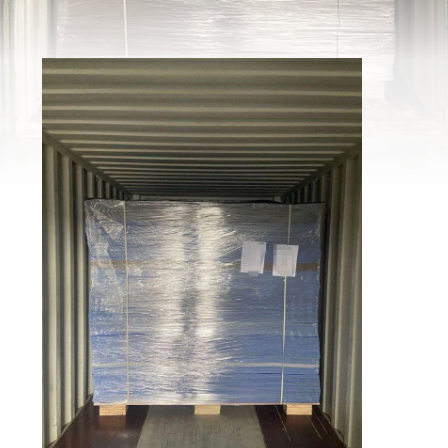
ΠΟΙΟΤΙΚΌΣ
ΈΛΕΓΧΟΣ
ΜΑΣ
ΕΛΆΤΕ
ΣΕ
ΕΠΑΦΉ
ΜΕ
ΕΙΔΉΣΕΙΣ
ΖΗΤΉΣΤΕ
ΈΝΑ