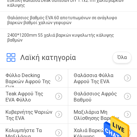
Εύκολη θάλασσα Deak δαπέδων DIY 1.1x2.1m χαλιά βαρκών
κάλυψης
Θαλάσσιος βαθμός EVA 60 αποτυπωμένων σε ανάγλυφο
βαρκών βαθμοί χαλιών γεφυρών
2400*1200mm 55 χαλιά βαρκών κυψελωτής κάλυψης
βαθμών
Λαϊκή κατηγορία
Όλα
Φύλλο Decking 
Θαλάσσια Φύλλα 
Βαρκών Αφρού Της 
Αφρού Της EVA
EVA
Teak Αφρού Της 
Θαλάσσιος Αφρός 
EVA Φύλλο
Βαθμού
Κυβερνήτης Ψαριών 
Μαξιλάρια Μη 
Της EVA
Ολίσθησης Βαρκών
Κολυμπήστε Τα 
Χαλιά Βαρκών 
Μαξιλάρια 
Κάλυψης