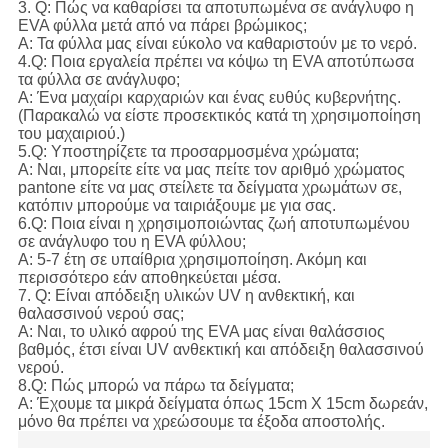
3. Q: Πώς να καθαρίσει τα αποτυπωμένα σε ανάγλυφο η
EVA φύλλα μετά από να πάρει βρώμικος;
Α: Τα φύλλα μας είναι εύκολο να καθαριστούν με το νερό.
4.Q: Ποια εργαλεία πρέπει να κόψω τη EVA αποτύπωσα
τα φύλλα σε ανάγλυφο;
Α: Ένα μαχαίρι καρχαριών και ένας ευθύς κυβερνήτης.
(Παρακαλώ να είστε προσεκτικός κατά τη χρησιμοποίηση
του μαχαιριού.)
5.Q: Υποστηρίζετε τα προσαρμοσμένα χρώματα;
Α: Ναι, μπορείτε είτε να μας πείτε τον αριθμό χρώματος
pantone είτε να μας στείλετε τα δείγματα χρωμάτων σε,
κατόπιν μπορούμε να ταιριάξουμε με για σας.
6.Q: Ποια είναι η χρησιμοποιώντας ζωή αποτυπωμένου
σε ανάγλυφο του η EVA φύλλου;
Α: 5-7 έτη σε υπαίθρια χρησιμοποίηση. Ακόμη και
περισσότερο εάν αποθηκεύεται μέσα.
7. Q: Είναι απόδειξη υλικών UV η ανθεκτική, και
θαλασσινού νερού σας;
Α: Ναι, το υλικό αφρού της EVA μας είναι θαλάσσιος
βαθμός, έτσι είναι UV ανθεκτική και απόδειξη θαλασσινού
νερού.
8.Q: Πώς μπορώ να πάρω τα δείγματα;
Α: Έχουμε τα μικρά δείγματα όπως 15cm X 15cm δωρεάν,
μόνο θα πρέπει να χρεώσουμε τα έξοδα αποστολής.