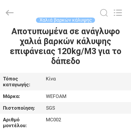
trading
Co.,Ltd.
All
Rights
Reserved.
Χαλιά βαρκών κάλυψης
Developed
by
Αποτυπωμένα σε ανάγλυφο
ΣΠΊΤΙ
ECER
χαλιά βαρκών κάλυψης
ΠΡΟΪΌΝΤΑ
επιφάνειας 120kg/M3 για το
δάπεδο
ΒΊΝΤΕΟ
Τόπος
Κίνα
καταγωγής:
ΠΕΡΊΠΟΥ
ΕΜΕΊΣ
Μάρκα:
WEFOAM
Πιστοποίηση:
SGS
ΓΎΡΟΣ
Αριθμό
MC002
ΕΡΓΟΣΤΑΣΊΩΝ
μοντέλου: