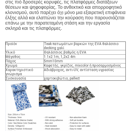
στις πιό δροσερές κορυφές, τις πλατφόρμες διατάξεων
θέσεων και ψηφοφορίας. Το ανθεκτικό και απορροφητικό
κλονισμού, αυτό παρέχει όχι μόνο μια εξαιρετική επιφάνεια
έλξης αλλά και ελαττώνει την κούραση που παρουσιάζεται
επάνω με την παρατεταμένη στάση και την εργασία
σκληρά και τις πλατφόρμες.
Προϊόν
Teak πατωμάτων βαρκών της EVA θαλάσσιο
decking χαλί
Υλικό
Θαλάσσιος βαθμός η EVA
Μέγεθος
1.1x2.1m, 1,2x2.4m
Πάχος
5mm10mm
Χρώμα
Καφετής, γκρίζος, mixcolor ή προσαρμοσμένος
Χαρακτηριστικό
Αδιάβροχος, αντι-UV, αντίσταση υγρασίας
γνώρισμα
Συσκευασία
χαρτοκιβώτιο, pallect