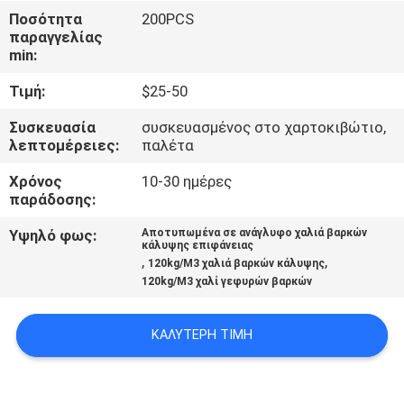
Ποσότητα
200PCS
ΠΟΙΟΤΙΚΌΣ
παραγγελίας
min:
ΈΛΕΓΧΟΣ
Τιμή:
$25-50
ΜΑΣ
Συσκευασία
συσκευασμένος στο χαρτοκιβώτιο,
λεπτομέρειες:
παλέτα
ΕΛΆΤΕ
Χρόνος
10-30 ημέρες
ΣΕ
παράδοσης:
ΕΠΑΦΉ
Υψηλό φως:
Αποτυπωμένα σε ανάγλυφο χαλιά βαρκών
ΜΕ
κάλυψης επιφάνειας
,
,
120kg/M3 χαλιά βαρκών κάλυψης
120kg/M3 χαλί γεφυρών βαρκών
ΕΙΔΉΣΕΙΣ
ΚΑΛΎΤΕΡΗ ΤΙΜΉ
ΖΗΤΉΣΤΕ
ΈΝΑ