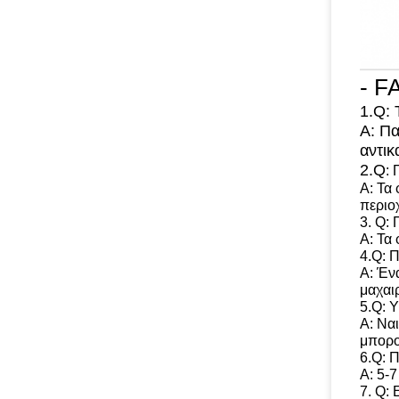
- F
1.Q: 
Α: Π
αντικ
2.Q
:
Α: Τα 
περιο
3. Q:
Α: Τα 
4.Q: 
Α: Έν
μαχαιρ
5.Q: 
Α: Ναι
μπορο
6.Q: 
Α: 5-
7. Q: