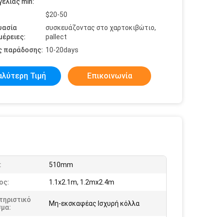
ελίας min:
$20-50
υασία
συσκευάζοντας στο χαρτοκιβώτιο,
έρειες:
pallect
ς παράδοσης:
10-20days
αλύτερη Τιμή
Επικοινωνία
:
510mm
ος:
1.1x2.1m, 1.2mx2.4m
τηριστικό
Μη-εκσκαφέας Ισχυρή κόλλα
σμα: