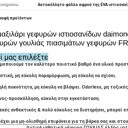
πισημαίνω:
Αυτοκόλλητο φύλλο αφρού της EVA ιστιοσαν
ραφή προϊόντων
μαξιλάρι γεφυρών ιστιοσανίδων daimond
υρών γουλιάς πιασιμάτων γεφυρών FR
τί μας επιλέξτε
μοποιούμε τον καλύτερο ποιοτικό βαθμό ένα υλικό προσ
αστική, μη εύκολη παραμόρφωση, μη εύκολη να σχίσει.
ηλή πυκνότητα, μη εύκολη να βλάψει. Odorless, μη τοξικός
νος-προσκόλληση, εύκολη στην εγκατάσταση.
λεκές ανθεκτικός & πολύ εύκολος να διατηρήσει, μπορεί ε
ρέχει μια μη-ολισθηρή επιφάνεια για τη βάρκα σας και στο
Αντιολισθητική γέφυρα ΓΟΥΛΙΑΣ έλξης ισ