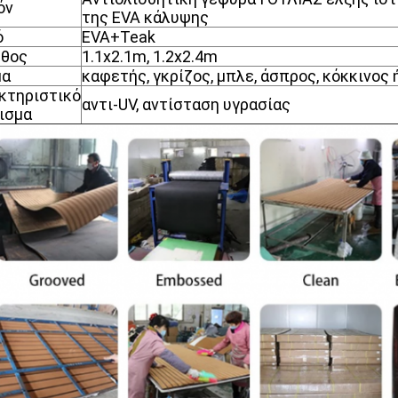
όν
της EVA κάλυψης
ό
EVA+Teak
θος
1.1x2.1m, 1.2x2.4m
μα
καφετής, γκρίζος, μπλε, άσπρος, κόκκινος
κτηριστικό
αντι-UV, αντίσταση υγρασίας
ισμα