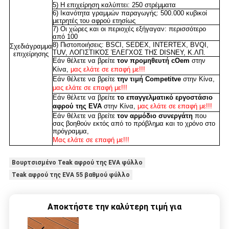
5) Η επιχείρηση καλύπτει: 250 στρέμματα
6) Ικανότητα γραμμών παραγωγής: 500.000 κυβικοί
μετρητές του αφρού ετησίως
7) Οι χώρες και οι περιοχές εξήγαγαν: περισσότερο
από 100
8) Πιστοποιήσεις: BSCI, SEDEX, INTERTEX, BVQI,
Σχεδιάγραμμα
TUV, ΛΟΓΙΣΤΙΚΌΣ ΈΛΕΓΧΟΣ ΤΗΣ DISNEY, Κ.ΛΠ.
επιχείρησης
Εάν θέλετε να βρείτε
τον προμηθευτή cOem
στην
Κίνα,
μας ελάτε σε επαφή με!!!
Εάν θέλετε να βρείτε
την τιμή Competitve
στην Κίνα,
μας ελάτε σε επαφή με!!!
Εάν θέλετε να βρείτε
το επαγγελματικό εργοστάσιο
αφρού της EVA
στην Κίνα,
μας ελάτε σε επαφή με!!!
Εάν θέλετε να βρείτε
τον αρμόδιο συνεργάτη
που
σας βοηθούν εκτός από το πρόβλημα και το χρόνο στο
πρόγραμμα,
Μας ελάτε σε επαφή με!!!
Βουρτσισμένο Teak αφρού της EVA φύλλο
Teak αφρού της EVA 55 βαθμού φύλλο
Αποκτήστε την καλύτερη τιμή για