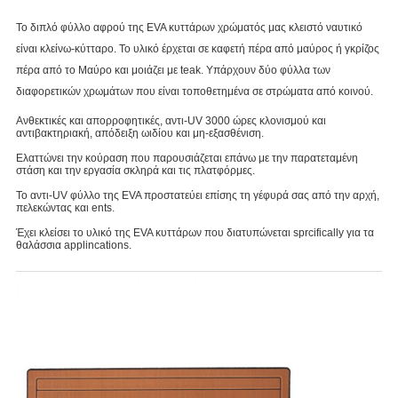
Το διπλό φύλλο αφρού της EVA κυττάρων χρώματός μας κλειστό ναυτικό
είναι κλείνω-κύτταρο. Το υλικό έρχεται σε καφετή πέρα από μαύρος ή γκρίζος
πέρα από το Μαύρο και μοιάζει με teak. Υπάρχουν δύο φύλλα των
διαφορετικών χρωμάτων που είναι τοποθετημένα σε στρώματα από κοινού.
Ανθεκτικές και απορροφητικές, αντι-UV 3000 ώρες κλονισμού και
αντιβακτηριακή, απόδειξη ωιδίου και μη-εξασθένιση.
Ελαττώνει την κούραση που παρουσιάζεται επάνω με την παρατεταμένη
στάση και την εργασία σκληρά και τις πλατφόρμες.
Το αντι-UV φύλλο της EVA προστατεύει επίσης τη γέφυρά σας από την αρχή,
πελεκώντας και ents.
Έχει κλείσει το υλικό της EVA κυττάρων που διατυπώνεται sprcifically για τα
θαλάσσια applincations.