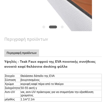
ΑΠΌΣΠΑΣΜΑ
SITEMAP
PRIVACY
Περιγραφή προϊόντων
POLICY
Περιγραφή προϊόντων
Υψηλός - Teak Faux αφρού της EVA ποιοτικής συνήθειας
ανοικτό καφέ θαλάσσια decking φύλλα
Στοιχείο
Θαλάσσιο δάπεδο της EVA
Σύσταση
βουρτσισμένος
Χρώμα
κορυφή καφέ πέρα από το Μαύρο
Σκληρότητα
50-55 ακτή γ
Αντι-UV
ναι, αντι-UV πράκτορας για να σταματήσει την εξασθένιση
χρώματος
μέγεθος
1.1m*2.1m