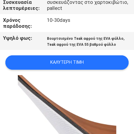
Συσκευασία
συσκευάζοντας στο χαρτοκιβώτιο,
λεπτομέρειες:
pallect
ΠΟΙΟΤΙΚΌΣ
Χρόνος
10-30days
ΈΛΕΓΧΟΣ
παράδοσης:
Υψηλό φως:
,
Βουρτσισμένο Teak αφρού της EVA φύλλο
ΜΑΣ
Teak αφρού της EVA 55 βαθμού φύλλο
ΕΛΆΤΕ
ΣΕ
ΚΑΛΎΤΕΡΗ ΤΙΜΉ
ΕΠΑΦΉ
ΜΕ
ΕΙΔΉΣΕΙΣ
ΖΗΤΉΣΤΕ
ΈΝΑ