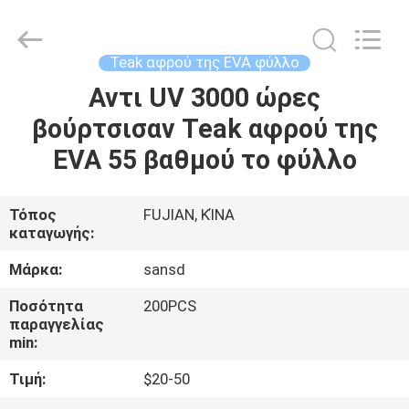
WeFoam
trading
Co.,Ltd.
All
Rights
Teak αφρού της EVA φύλλο
Reserved.
Developed
by
Αντι UV 3000 ώρες
ΣΠΊΤΙ
ECER
βούρτσισαν Teak αφρού της
ΠΡΟΪΌΝΤΑ
EVA 55 βαθμού το φύλλο
ΒΊΝΤΕΟ
Τόπος
FUJIAN, ΚΊΝΑ
καταγωγής:
ΠΕΡΊΠΟΥ
Μάρκα:
sansd
ΕΜΕΊΣ
Ποσότητα
200PCS
παραγγελίας
min:
ΓΎΡΟΣ
Τιμή:
$20-50
ΕΡΓΟΣΤΑΣΊΩΝ