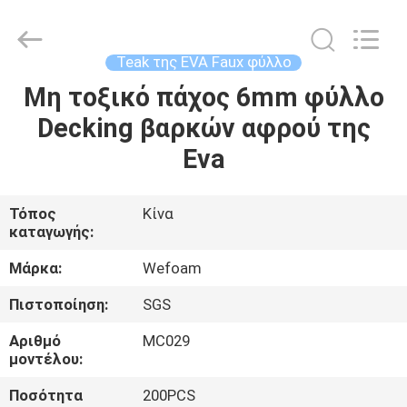
WeFoam
trading
Co.,Ltd.
All
Rights
Teak της EVA Faux φύλλο
Reserved.
Developed
by
Μη τοξικό πάχος 6mm φύλλο
ΣΠΊΤΙ
ECER
Decking βαρκών αφρού της
ΠΡΟΪΌΝΤΑ
Eva
ΒΊΝΤΕΟ
Τόπος
Κίνα
καταγωγής:
ΠΕΡΊΠΟΥ
Μάρκα:
Wefoam
ΕΜΕΊΣ
Πιστοποίηση:
SGS
Αριθμό
MC029
ΓΎΡΟΣ
μοντέλου:
ΕΡΓΟΣΤΑΣΊΩΝ
Ποσότητα
200PCS