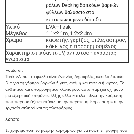
ρόλων Decking δαπέδων βαρκών
φύλλων θαλάσσιο στο
κατασκευασμένο δάπεδο
Υλικό
EVA+Teak
Μέγεθος
1.1x2.1m, 1.2x2.4m
Χρώμα
καφετής, γκρίζος, μπλε, άσπρος,
κόκκινος ή προσαρμοσμένος
Χαρακτηριστικό
αντι-UV, αντίσταση υγρασίας
γνώρισμα
Featurer:
Teak VA faux το φύλλο είναι ένα νέο, δημοφιλές, εύκολο δάπεδο
DIY για τη γέφυρα βαρκών ή γιοτ, ακόμη και πισίνα ή κήπος. Το
ανθεκτικό και απορροφητικό κλονισμού, αυτό παρέχει όχι μόνο
μια εξαιρετική επιφάνεια έλξης αλλά και ελαττώνει την κούραση
που παρουσιάζεται επάνω με την παρατεταμένη στάση και την
εργασία σκληρά και τις πλατφόρμες.
Χρήση:
1, χρησιμοποιεί το μαχαίρι καρχαριών για να κόψει τη μορφή που