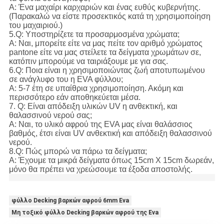
Α: Ένα μαχαίρι καρχαριών και ένας ευθύς κυβερνήτης.
(Παρακαλώ να είστε προσεκτικός κατά τη χρησιμοποίηση
του μαχαιριού.)
5.Q: Υποστηρίζετε τα προσαρμοσμένα χρώματα;
Α: Ναι, μπορείτε είτε να μας πείτε τον αριθμό χρώματος
pantone είτε να μας στείλετε τα δείγματα χρωμάτων σε,
κατόπιν μπορούμε να ταιριάξουμε με για σας.
6.Q: Ποια είναι η χρησιμοποιώντας ζωή αποτυπωμένου
σε ανάγλυφο του η EVA φύλλου;
Α: 5-7 έτη σε υπαίθρια χρησιμοποίηση. Ακόμη και
περισσότερο εάν αποθηκεύεται μέσα.
7. Q: Είναι απόδειξη υλικών UV η ανθεκτική, και
θαλασσινού νερού σας;
Α: Ναι, το υλικό αφρού της EVA μας είναι θαλάσσιος
βαθμός, έτσι είναι UV ανθεκτική και απόδειξη θαλασσινού
νερού.
8.Q: Πώς μπορώ να πάρω τα δείγματα;
Α: Έχουμε τα μικρά δείγματα όπως 15cm X 15cm δωρεάν,
μόνο θα πρέπει να χρεώσουμε τα έξοδα αποστολής.
φύλλο Decking βαρκών αφρού 6mm Eva
Μη τοξικό φύλλο Decking βαρκών αφρού της Eva