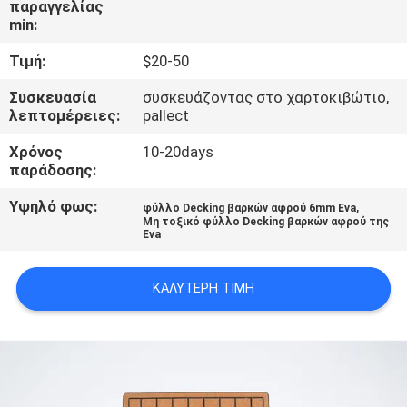
παραγγελίας
min:
ΠΟΙΟΤΙΚΌΣ
Τιμή:
$20-50
ΈΛΕΓΧΟΣ
Συσκευασία
συσκευάζοντας στο χαρτοκιβώτιο,
λεπτομέρειες:
pallect
ΜΑΣ
Χρόνος
10-20days
ΕΛΆΤΕ
παράδοσης:
ΣΕ
Υψηλό φως:
,
φύλλο Decking βαρκών αφρού 6mm Eva
ΕΠΑΦΉ
Μη τοξικό φύλλο Decking βαρκών αφρού της
Eva
ΜΕ
ΚΑΛΎΤΕΡΗ ΤΙΜΉ
ΕΙΔΉΣΕΙΣ
ΖΗΤΉΣΤΕ
ΈΝΑ