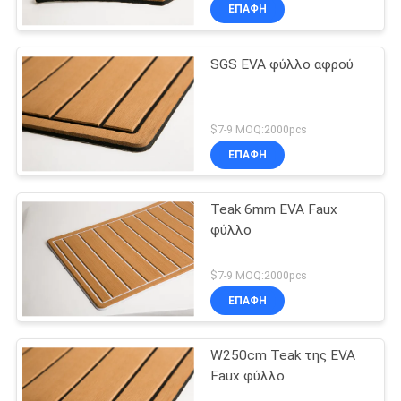
ΕΠΑΦΉ
SGS EVA φύλλο αφρού
$7-9 MOQ:2000pcs
ΕΠΑΦΉ
Teak 6mm EVA Faux
φύλλο
$7-9 MOQ:2000pcs
ΕΠΑΦΉ
W250cm Teak της EVA
Faux φύλλο