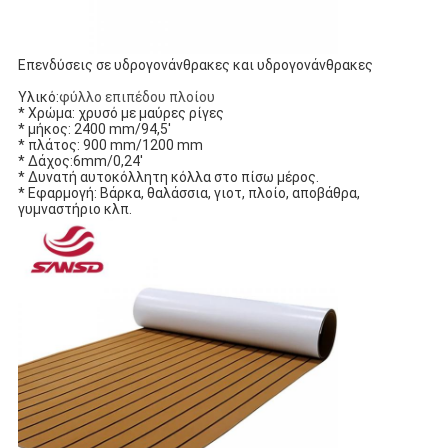
Επενδύσεις σε υδρογονάνθρακες και υδρογονάνθρακες
Υλικό:
φύλλο επιπέδου πλοίου
* Χρώμα: χρυσό με μαύρες ρίγες
* μήκος: 2400 mm/94,5'
* πλάτος: 900 mm/1200 mm
* Δάχος:6mm/0,24'
* Δυνατή αυτοκόλλητη κόλλα στο πίσω μέρος.
* Εφαρμογή: Βάρκα, θαλάσσια, γιοτ, πλοίο, αποβάθρα,
γυμναστήριο κλπ.