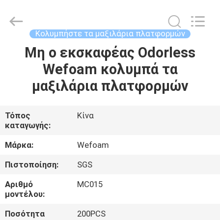
WeFoam
trading
Co.,Ltd.
All
Rights
Κολυμπήστε τα μαξιλάρια πλατφορμών
Reserved.
Developed
Μη ο εκσκαφέας Odorless
ΣΠΊΤΙ
by
ECER
Wefoam κολυμπά τα
ΠΡΟΪΌΝΤΑ
μαξιλάρια πλατφορμών
ΒΊΝΤΕΟ
Τόπος
Κίνα
καταγωγής:
ΠΕΡΊΠΟΥ
Μάρκα:
Wefoam
ΕΜΕΊΣ
Πιστοποίηση:
SGS
Αριθμό
MC015
ΓΎΡΟΣ
μοντέλου:
ΕΡΓΟΣΤΑΣΊΩΝ
Ποσότητα
200PCS