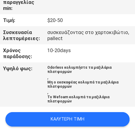
παραγγελίας
min:
ΠΟΙΟΤΙΚΌΣ
Τιμή:
$20-50
ΈΛΕΓΧΟΣ
Συσκευασία
συσκευάζοντας στο χαρτοκιβώτιο,
λεπτομέρειες:
pallect
ΜΑΣ
Χρόνος
10-20days
ΕΛΆΤΕ
παράδοσης:
ΣΕ
Υψηλό φως:
Odorless κολυμπήστε τα μαξιλάρια
ΕΠΑΦΉ
πλατφορμών
,
ΜΕ
Μη ο εκσκαφέας κολυμπά τα μαξιλάρια
πλατφορμών
,
Το Wefoam κολυμπά τα μαξιλάρια
ΕΙΔΉΣΕΙΣ
πλατφορμών
ΚΑΛΎΤΕΡΗ ΤΙΜΉ
ΖΗΤΉΣΤΕ
ΈΝΑ