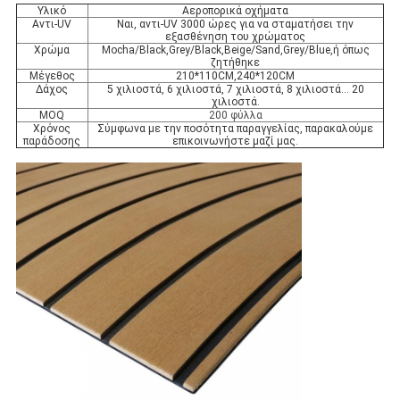
Υλικό
Αεροπορικά οχήματα
Αντι-UV
Ναι, αντι-UV 3000 ώρες για να σταματήσει την
εξασθένηση του χρώματος
Χρώμα
Mocha/Black,Grey/Black,Beige/Sand,Grey/Blue,ή όπως
ζητήθηκε
Μέγεθος
210*110CM,240*120CM
Δάχος
5 χιλιοστά, 6 χιλιοστά, 7 χιλιοστά, 8 χιλιοστά... 20
χιλιοστά.
MOQ
200 φύλλα
Χρόνος
Σύμφωνα με την ποσότητα παραγγελίας, παρακαλούμε
παράδοσης
επικοινωνήστε μαζί μας.