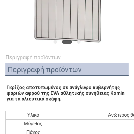
ΑΠΌΣΠΑΣΜΑ
SITEMAP
PRIVACY
POLICY
Περιγραφή προϊόντων
Περιγραφή προϊόντων
Γκρίζος αποτυπωμένος σε ανάγλυφο κυβερνήτης 
ψαριών αφρού της EVA αθλητικής συνήθειας Komin 
για τα αλιευτικά σκάφη.
Υλικό
Ανώτερος θ
Μέγεθος
Πάχος