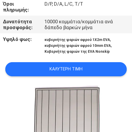
Όροι
D/P, D/A, L/C, T/T
πληρωμής:
ΠΟΙΟΤΙΚΌΣ
ΈΛΕΓΧΟΣ
Δυνατότητα
10000 κομμάτια/κομμάτια ανά
προσφοράς:
δάπεδο βαρκών μήνα
Υψηλό φως:
,
ΜΑΣ
κυβερνήτης ψαριών αφρού 1X2m EVA
,
κυβερνήτης ψαριών αφρού 10mm EVA
ΕΛΆΤΕ
Κυβερνήτης ψαριών της EVA Nonskip
ΣΕ
ΚΑΛΎΤΕΡΗ ΤΙΜΉ
ΕΠΑΦΉ
ΜΕ
ΕΙΔΉΣΕΙΣ
ΖΗΤΉΣΤΕ
ΈΝΑ