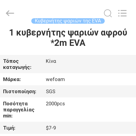
WeFoam
trading
Co.,Ltd.
All
Rights
Κυβερνήτης ψαριών της EVA
Reserved.
Developed
by
1 κυβερνήτης ψαριών αφρού
ΣΠΊΤΙ
ECER
*2m EVA
ΠΡΟΪΌΝΤΑ
Τόπος
Κίνα
καταγωγής:
ΒΊΝΤΕΟ
Μάρκα:
wefoam
ΠΕΡΊΠΟΥ
Πιστοποίηση:
SGS
ΕΜΕΊΣ
Ποσότητα
2000pcs
παραγγελίας
min:
ΓΎΡΟΣ
Τιμή:
$7-9
ΕΡΓΟΣΤΑΣΊΩΝ