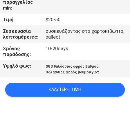
παραγγελίας
min:
ΠΟΙΟΤΙΚΌΣ
Τιμή:
$20-50
ΈΛΕΓΧΟΣ
Συσκευασία
συσκευάζοντας στο χαρτοκιβώτιο,
λεπτομέρειες:
pallect
ΜΑΣ
Χρόνος
10-20days
ΕΛΆΤΕ
παράδοσης:
ΣΕ
Υψηλό φως:
,
SGS θαλάσσιος αφρός βαθμού
ΕΠΑΦΉ
Θαλάσσιος αφρός βαθμού γιοτ
ΜΕ
ΚΑΛΎΤΕΡΗ ΤΙΜΉ
ΕΙΔΉΣΕΙΣ
ΖΗΤΉΣΤΕ
ΈΝΑ