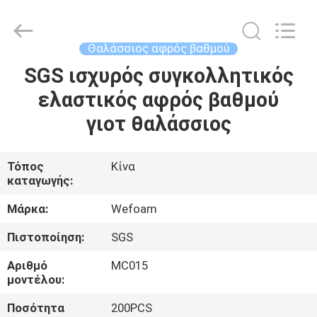
trading
Co.,Ltd.
All
Rights
Reserved.
Θαλάσσιος αφρός βαθμού
Developed
by
SGS ισχυρός συγκολλητικός
ΣΠΊΤΙ
ECER
ελαστικός αφρός βαθμού
ΠΡΟΪΌΝΤΑ
γιοτ θαλάσσιος
ΒΊΝΤΕΟ
Τόπος
Κίνα
καταγωγής:
ΠΕΡΊΠΟΥ
Μάρκα:
Wefoam
ΕΜΕΊΣ
Πιστοποίηση:
SGS
Αριθμό
MC015
ΓΎΡΟΣ
μοντέλου:
ΕΡΓΟΣΤΑΣΊΩΝ
Ποσότητα
200PCS