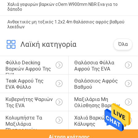
Χαλιά γεφυρών βαρκών cOem W900mm NBR Eva για το
δάπεδο
Ανθεκτικός μη τοξικός 1.2x2.4m θαλάσσιος αφρός βαθμού
λεκέδων
Λαϊκή κατηγορία
Όλα
Φύλλο Decking 
Θαλάσσια Φύλλα 
Βαρκών Αφρού Της 
Αφρού Της EVA
EVA
Teak Αφρού Της 
Θαλάσσιος Αφρός 
EVA Φύλλο
Βαθμού
Κυβερνήτης Ψαριών 
Μαξιλάρια Μη 
Της EVA
Ολίσθησης Βαρκών
Κολυμπήστε Τα 
Χαλιά Βαρκών 
Μαξιλάρια 
Κάλυψης
Πλατφορμών
Αίτηση κράτησης