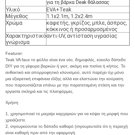
για τη βάρκα Deak θάλασσας
Υλικό
EVA+Teak
Μέγεθος
1.1x2.1m, 1.2x2.4m
Χρώμα
καφετής, γκρίζος, μπλε, άσπρος,
κόκκινος ή προσαρμοσμένος
Χαρακτηριστικό
αντι-UV, αντίσταση υγρασίας
γνώρισμα
Featurer:
Teak VA faux το φύλλο είναι ένα νέο, δημοφιλές, εύκολο δάπεδο
DIY για τη γέφυρα βαρκών ή γιοτ, ακόμη και πισίνα ή κήπος. Το
ανθεκτικό και απορροφητικό κλονισμού, αυτό παρέχει όχι μόνο
μια εξαιρετική επιφάνεια έλξης αλλά και ελαττώνει την κούραση
που παρουσιάζεται επάνω με την παρατεταμένη στάση και την
εργασία σκληρά και τις πλατφόρμες.
Χρήση:
1, χρησιμοποιεί το μαχαίρι καρχαριών για να κόψει τη μορφή που
χρειάζεστε.
2, σιγουρεύονται το δάπεδο καθαρό (σιγουρευτείτε ότι η περιοχή
είναι καθαρή πριν από την εφαρμογή.