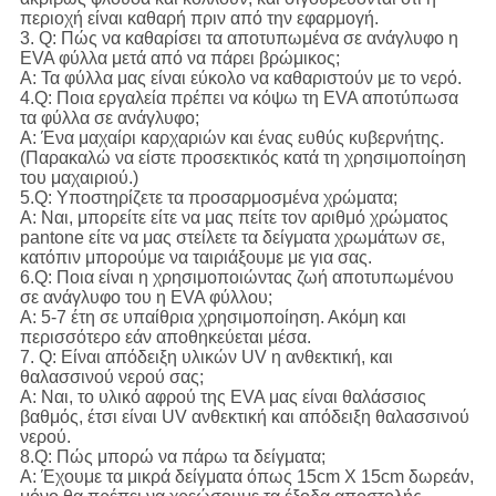
περιοχή είναι καθαρή πριν από την εφαρμογή.
3. Q: Πώς να καθαρίσει τα αποτυπωμένα σε ανάγλυφο η
EVA φύλλα μετά από να πάρει βρώμικος;
Α: Τα φύλλα μας είναι εύκολο να καθαριστούν με το νερό.
4.Q: Ποια εργαλεία πρέπει να κόψω τη EVA αποτύπωσα
τα φύλλα σε ανάγλυφο;
Α: Ένα μαχαίρι καρχαριών και ένας ευθύς κυβερνήτης.
(Παρακαλώ να είστε προσεκτικός κατά τη χρησιμοποίηση
του μαχαιριού.)
5.Q: Υποστηρίζετε τα προσαρμοσμένα χρώματα;
Α: Ναι, μπορείτε είτε να μας πείτε τον αριθμό χρώματος
pantone είτε να μας στείλετε τα δείγματα χρωμάτων σε,
κατόπιν μπορούμε να ταιριάξουμε με για σας.
6.Q: Ποια είναι η χρησιμοποιώντας ζωή αποτυπωμένου
σε ανάγλυφο του η EVA φύλλου;
Α: 5-7 έτη σε υπαίθρια χρησιμοποίηση. Ακόμη και
περισσότερο εάν αποθηκεύεται μέσα.
7. Q: Είναι απόδειξη υλικών UV η ανθεκτική, και
θαλασσινού νερού σας;
Α: Ναι, το υλικό αφρού της EVA μας είναι θαλάσσιος
βαθμός, έτσι είναι UV ανθεκτική και απόδειξη θαλασσινού
νερού.
8.Q: Πώς μπορώ να πάρω τα δείγματα;
Α: Έχουμε τα μικρά δείγματα όπως 15cm X 15cm δωρεάν,