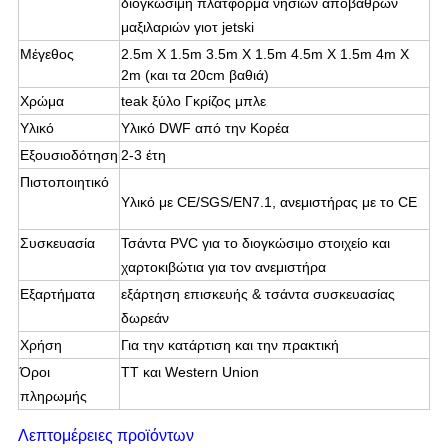
διογκώσιμη πλατφόρμα νησιών αποβαθρών
μαξιλαριών γιοτ jetski
Μέγεθος
2.5m X 1.5m 3.5m X 1.5m 4.5m X 1.5m
4m X
2m (και τα 20cm βαθιά)
Χρώμα
teak ξύλο Γκρίζος μπλε
Υλικό
Υλικό DWF από την Κορέα
Εξουσιοδότηση
2-3 έτη
Πιστοποιητικό
Υλικό με CE/SGS/EN7.1, ανεμιστήρας με το CE
Συσκευασία
Τσάντα PVC για το διογκώσιμο στοιχείο και
χαρτοκιβώτια για τον ανεμιστήρα
Εξαρτήματα
εξάρτηση επισκευής & τσάντα συσκευασίας
δωρεάν
Χρήση
Για την κατάρτιση και την πρακτική
Όροι
TT και Western Union
πληρωμής
Λεπτομέρειες προϊόντων