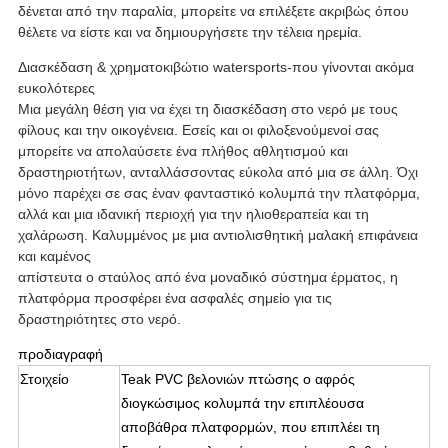
δένεται από την παραλία, μπορείτε να επιλέξετε ακριβώς όπου
θέλετε να είστε και να δημιουργήσετε την τέλεια ηρεμία.
Διασκέδαση & χρηματοκιβώτιο watersports-που γίνονται ακόμα
ευκολότερες
Μια μεγάλη θέση για να έχει τη διασκέδαση στο νερό με τους
φίλους και την οικογένεια. Εσείς και οι φιλοξενούμενοί σας
μπορείτε να απολαύσετε ένα πλήθος αθλητισμού και
δραστηριοτήτων, ανταλλάσσοντας εύκολα από μια σε άλλη. Όχι
μόνο παρέχει σε σας έναν φανταστικό κολυμπά την πλατφόρμα,
αλλά και μια ιδανική περιοχή για την ηλιοθεραπεία και τη
χαλάρωση. Καλυμμένος με μια αντιολισθητική μαλακή επιφάνεια
και καμένος
απίστευτα ο σταύλος από ένα μοναδικό σύστημα έρματος, η
πλατφόρμα προσφέρει ένα ασφαλές σημείο για τις
δραστηριότητες στο νερό.
προδιαγραφή
Στοιχείο
Teak PVC βελονιών πτώσης ο αφρός
διογκώσιμος κολυμπά την επιπλέουσα
αποβάθρα πλατφορμών, που επιπλέει τη