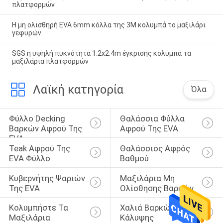
πλατφορμών
Η μη ολισθηρή EVA 6mm κόλλα της 3M κολυμπά το μαξιλάρι
γεφυρών
SGS η υψηλή πυκνότητα 1.2x2.4m έγκρισης κολυμπά τα
μαξιλάρια πλατφορμών
Λαϊκή κατηγορία
Όλα
Φύλλο Decking 
Θαλάσσια Φύλλα 
Βαρκών Αφρού Της 
Αφρού Της EVA
EVA
Teak Αφρού Της 
Θαλάσσιος Αφρός 
EVA Φύλλο
Βαθμού
Κυβερνήτης Ψαριών 
Μαξιλάρια Μη 
Της EVA
Ολίσθησης Βαρκών
Κολυμπήστε Τα 
Χαλιά Βαρκών 
Μαξιλάρια 
Κάλυψης