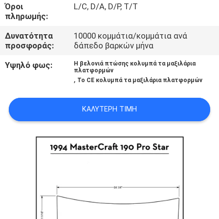
Όροι
L/C, D/A, D/P, T/T
πληρωμής:
ΠΟΙΟΤΙΚΌΣ
ΈΛΕΓΧΟΣ
Δυνατότητα
10000 κομμάτια/κομμάτια ανά
προσφοράς:
δάπεδο βαρκών μήνα
Υψηλό φως:
Η βελονιά πτώσης κολυμπά τα μαξιλάρια
ΜΑΣ
πλατφορμών
,
Το CE κολυμπά τα μαξιλάρια πλατφορμών
ΕΛΆΤΕ
ΣΕ
ΚΑΛΎΤΕΡΗ ΤΙΜΉ
ΕΠΑΦΉ
ΜΕ
ΕΙΔΉΣΕΙΣ
ΖΗΤΉΣΤΕ
ΈΝΑ