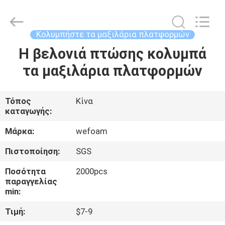
WeFoam
trading
Co.,Ltd.
All
Rights
Κολυμπήστε τα μαξιλάρια πλατφορμών
Reserved.
Developed
by
Η βελονιά πτώσης κολυμπά
ΣΠΊΤΙ
ECER
τα μαξιλάρια πλατφορμών
ΠΡΟΪΌΝΤΑ
Τόπος
Κίνα
καταγωγής:
ΒΊΝΤΕΟ
Μάρκα:
wefoam
ΠΕΡΊΠΟΥ
Πιστοποίηση:
SGS
ΕΜΕΊΣ
Ποσότητα
2000pcs
παραγγελίας
min:
ΓΎΡΟΣ
Τιμή:
$7-9
ΕΡΓΟΣΤΑΣΊΩΝ