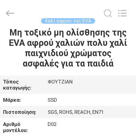
WeFoam
trading
Co.,Ltd.
All
Rights
Χαλί αφρού της EVA
Reserved.
Developed
by
Μη τοξικό μη ολίσθησης της
ΣΠΊΤΙ
ECER
EVA αφρού χαλιών πολυ χαλί
ΠΡΟΪΌΝΤΑ
παιχνιδιού χρώματος
ασφαλές για τα παιδιά
ΒΊΝΤΕΟ
Τόπος
ΦΟΥΤΖΙΑΝ
καταγωγής:
ΠΕΡΊΠΟΥ
ΕΜΕΊΣ
Μάρκα:
SSD
Πιστοποίηση:
SGS, ROHS, REACH, EN71
ΓΎΡΟΣ
Αριθμό
D02
ΕΡΓΟΣΤΑΣΊΩΝ
μοντέλου: