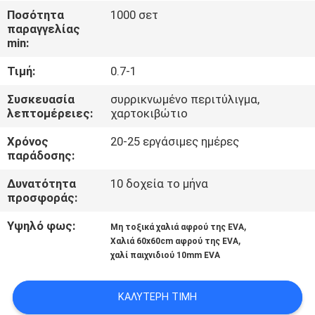
Ποσότητα
1000 σετ
ΠΟΙΟΤΙΚΌΣ
παραγγελίας
min:
ΈΛΕΓΧΟΣ
Τιμή:
0.7-1
ΜΑΣ
Συσκευασία
συρρικνωμένο περιτύλιγμα,
λεπτομέρειες:
χαρτοκιβώτιο
ΕΛΆΤΕ
Χρόνος
20-25 εργάσιμες ημέρες
ΣΕ
παράδοσης:
ΕΠΑΦΉ
Δυνατότητα
10 δοχεία το μήνα
ΜΕ
προσφοράς:
Υψηλό φως:
,
Μη τοξικά χαλιά αφρού της EVA
ΕΙΔΉΣΕΙΣ
,
Χαλιά 60x60cm αφρού της EVA
χαλί παιχνιδιού 10mm EVA
ΖΗΤΉΣΤΕ
ΚΑΛΎΤΕΡΗ ΤΙΜΉ
ΈΝΑ