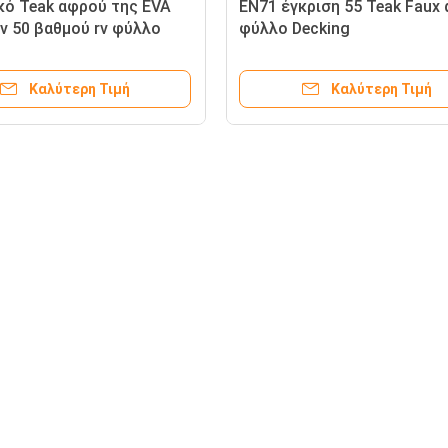
κό Teak αφρού της EVA
EN71 έγκριση 55 Teak Faux
 50 βαθμού rv φύλλο
φύλλο Decking
Καλύτερη Τιμή
Καλύτερη Τιμή