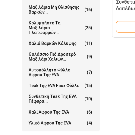
Συνθετι
Μαξιλάρια Μη Ολίσθησης
δαπέδων
(16)
Βαρκών...
Κολυμπήστε Τα
Μαξιλάρια
(25)
Πλατφορμών...
Χαλιά Βαρκών Κάλυψης
(11)
Θαλάσσιο Πιό Δροσερό
(9)
Μαξιλάρι Χαλιών...
Αυτοκόλλητο Φύλλο
(7)
Αφρού Της EVA...
Teak Της EVA Faux Φύλλο
(15)
Συνθετική Teak Της EVA
(10)
Γέφυρα...
Χαλί Αφρού Της EVA
(6)
Υλικό Αφρού Της EVA
(4)