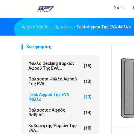
Σπίτι
Αρχική Σελίδα
Προϊόντα
Teak Αφρού Της EVA Φύλλο
Κατηγορίες
Φύλλο Decking Βαρκών
(15)
Αφρού Της EVA...
Θαλάσσια Φύλλα Αφρού
(13)
Της EVA...
Teak Αφρού Της EVA
(13)
Φύλλο
Θαλάσσιος Αφρός
(14)
Βαθμού...
Κυβερνήτης Ψαριών Της
(10)
EVA...