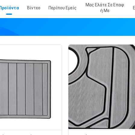
Μας Ελάτε Σε Επαφ
Προϊόντα
Βίντεο
Περίπου Εμείς
Ή Με