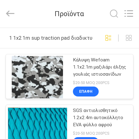
Quanzhou
WeFoam
trading
Προϊόντα
Co.,Ltd.
All
Rights
Reserved.
Developed
ΣΠΊΤΙ
by
1 1x2 1m sup traction pad διαδικτυακή κατασκευή
ECER
ΠΡΟΪΌΝΤΑ
Κάλυψη Wefoam
1.1x2.1m μαξιλάρι έλξης
ΒΊΝΤΕΟ
γουλιάς ιστιοσανίδων
$20-50 MOQ:200PCS
ΠΕΡΊΠΟΥ
ΕΠΑΦΉ
ΕΜΕΊΣ
SGS αντιολισθητικό
1.2x2.4m αυτοκόλλητο
ΓΎΡΟΣ
EVA φύλλο αφρού
ΕΡΓΟΣΤΑΣΊΩΝ
$20-50 MOQ:200PCS