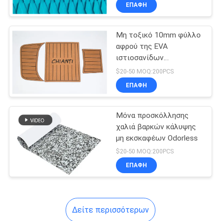
ΕΠΑΦΉ
ΠΟΙΟΤΙΚΌΣ
Μη τοξικό 10mm φύλλο
ΈΛΕΓΧΟΣ
αφρού της EVA
ιστιοσανίδων
ΜΑΣ
αυτοκόλλητο
$20-50 MOQ:200PCS
ΕΛΆΤΕ
ΕΠΑΦΉ
ΣΕ
Μόνα προσκόλλησης
ΕΠΑΦΉ
χαλιά βαρκών κάλυψης
ΜΕ
μη εκσκαφέων Odorless
$20-50 MOQ:200PCS
ΕΙΔΉΣΕΙΣ
ΕΠΑΦΉ
ΖΗΤΉΣΤΕ
Δείτε περισσότερων
ΈΝΑ