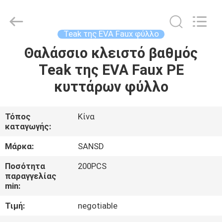
WeFoam
trading
Co.,Ltd.
All
Rights
Teak της EVA Faux φύλλο
Reserved.
Developed
by
Θαλάσσιο κλειστό βαθμός
ΣΠΊΤΙ
ECER
Teak της EVA Faux PE
ΠΡΟΪΌΝΤΑ
κυττάρων φύλλο
ΒΊΝΤΕΟ
Τόπος
Κίνα
καταγωγής:
ΠΕΡΊΠΟΥ
Μάρκα:
SANSD
ΕΜΕΊΣ
Ποσότητα
200PCS
παραγγελίας
min:
ΓΎΡΟΣ
Τιμή:
negotiable
ΕΡΓΟΣΤΑΣΊΩΝ