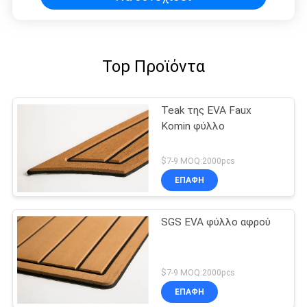
Top Προϊόντα
Teak της EVA Faux
Komin φύλλο
$7-9 MOQ:2000pcs
ΕΠΑΦΉ
SGS EVA φύλλο αφρού
$7-9 MOQ:2000pcs
ΕΠΑΦΉ