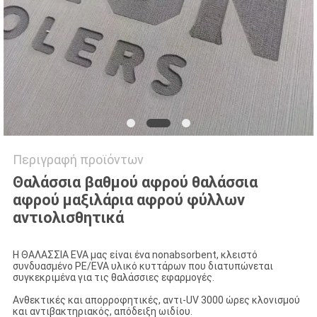
ΑΠΌΣΠΑΣΜΑ
SITEMAP
PRIVACY
POLICY
Περιγραφή προϊόντων
Θαλάσσια βαθμού αφρού θαλάσσια
αφρού μαξιλάρια αφρού φύλλων
αντιολισθητικά
Η ΘΑΛΑΣΣΙΑ EVA μας είναι ένα nonabsorbent, κλειστό
συνδυασμένο PE/EVA υλικό κυττάρων που διατυπώνεται
συγκεκριμένα για τις θαλάσσιες εφαρμογές.
Ανθεκτικές και απορροφητικές, αντι-UV 3000 ώρες κλονισμού
και αντιβακτηριακός, απόδειξη ωιδίου.