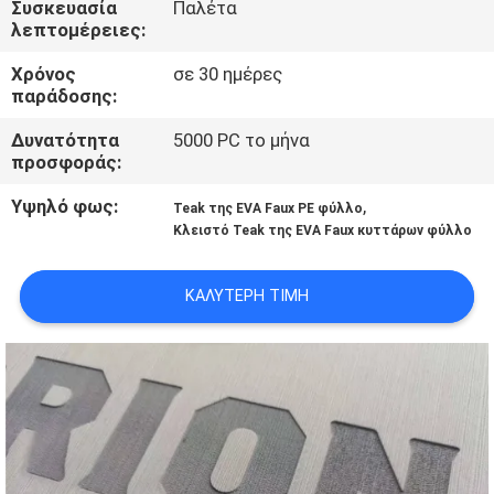
Συσκευασία
Παλέτα
λεπτομέρειες:
ΠΟΙΟΤΙΚΌΣ
Χρόνος
σε 30 ημέρες
ΈΛΕΓΧΟΣ
παράδοσης:
Δυνατότητα
5000 PC το μήνα
ΜΑΣ
προσφοράς:
ΕΛΆΤΕ
Υψηλό φως:
,
Teak της EVA Faux PE φύλλο
ΣΕ
Κλειστό Teak της EVA Faux κυττάρων φύλλο
ΕΠΑΦΉ
ΚΑΛΎΤΕΡΗ ΤΙΜΉ
ΜΕ
ΕΙΔΉΣΕΙΣ
ΖΗΤΉΣΤΕ
ΈΝΑ