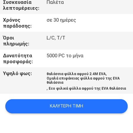
Συσκευασία
Παλέτα
λεπτομέρειες:
ΠΟΙΟΤΙΚΌΣ
Χρόνος
σε 30 ημέρες
ΈΛΕΓΧΟΣ
παράδοσης:
Όροι
L/C, T/T
ΜΑΣ
πληρωμής:
ΕΛΆΤΕ
Δυνατότητα
5000 PC το μήνα
ΣΕ
προσφοράς:
ΕΠΑΦΉ
Υψηλό φως:
,
θαλάσσια φύλλα αφρού 2.4M EVA
Ομαλά επιφάνειας φύλλα αφρού της EVA
ΜΕ
θαλάσσια
,
Eco φιλικά φύλλα αφρού της EVA θαλάσσια
ΕΙΔΉΣΕΙΣ
ΚΑΛΎΤΕΡΗ ΤΙΜΉ
ΖΗΤΉΣΤΕ
ΈΝΑ