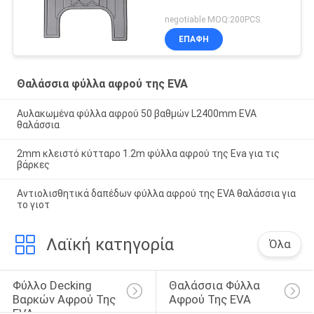
negotiable MOQ:200PCS
ΕΠΑΦΉ
Θαλάσσια φύλλα αφρού της EVA
Αυλακωμένα φύλλα αφρού 50 βαθμών L2400mm EVA
θαλάσσια
2mm κλειστό κύτταρο 1.2m φύλλα αφρού της Eva για τις
βάρκες
Αντιολισθητικά δαπέδων φύλλα αφρού της EVA θαλάσσια για
το γιοτ
Λαϊκή κατηγορία
Όλα
Φύλλο Decking 
Θαλάσσια Φύλλα 
Βαρκών Αφρού Της 
Αφρού Της EVA
EVA