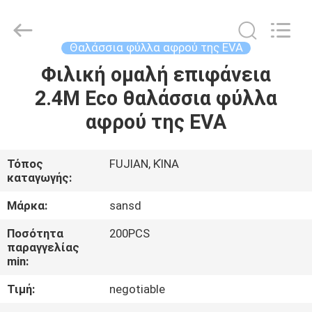
Quanzhou
WeFoam
trading
Co.,Ltd.
All
Θαλάσσια φύλλα αφρού της EVA
Rights
Reserved.
Developed
Φιλική ομαλή επιφάνεια
ΣΠΊΤΙ
by
ECER
2.4M Eco θαλάσσια φύλλα
ΠΡΟΪΌΝΤΑ
αφρού της EVA
ΒΊΝΤΕΟ
Τόπος
FUJIAN, ΚΊΝΑ
καταγωγής:
ΠΕΡΊΠΟΥ
Μάρκα:
sansd
ΕΜΕΊΣ
Ποσότητα
200PCS
παραγγελίας
min:
ΓΎΡΟΣ
Τιμή:
negotiable
ΕΡΓΟΣΤΑΣΊΩΝ