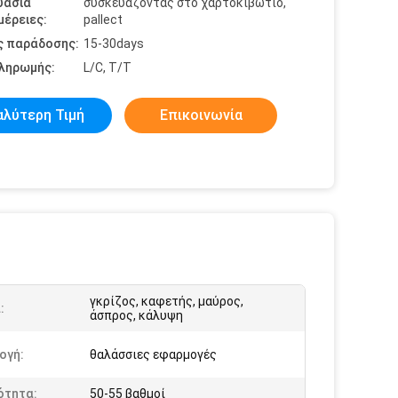
υασία
συσκευάζοντας στο χαρτοκιβώτιο,
έρειες:
pallect
ς παράδοσης:
15-30days
πληρωμής:
L/C, T/T
αλύτερη Τιμή
Επικοινωνία
γκρίζος, καφετής, μαύρος,
:
άσπρος, κάλυψη
ογή:
θαλάσσιες εφαρμογές
ότητα:
50-55 βαθμοί