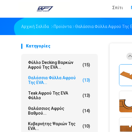
Σπίτι
Αρχική Σελίδα
Προϊόντα
Θαλάσσια Φύλλα Αφρού Της 
Κατηγορίες
Φύλλο Decking Βαρκών
(15)
Αφρού Της EVA...
Θαλάσσια Φύλλα Αφρού
(13)
Της EVA...
Teak Αφρού Της EVA
(13)
Φύλλο
Θαλάσσιος Αφρός
(14)
Βαθμού...
Κυβερνήτης Ψαριών Της
(10)
EVA...