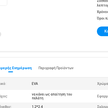
Συσκε
λεπτομ
Χρόνο
Όροι 
Κ
μερής Ενημέρωση
Περιγραφή Προϊόντων
ικό:
EVA
Χρώμα
να κάνει ως απαίτηση του
άχος:
Εφαρμ
πελάτη
έγεθος:
1.2*2.4
Σκληρ