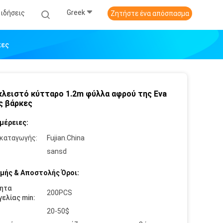
Greek
Ειδήσεις
Ζητήστε ένα απόσπασμα
κες
λειστό κύτταρο 1.2m φύλλα αφρού της Eva
ις βάρκες
μέρειες:
καταγωγής:
Fujian.China
:
sansd
μής & Αποστολής Όροι:
ητα
200PCS
ελίας min:
20-50$