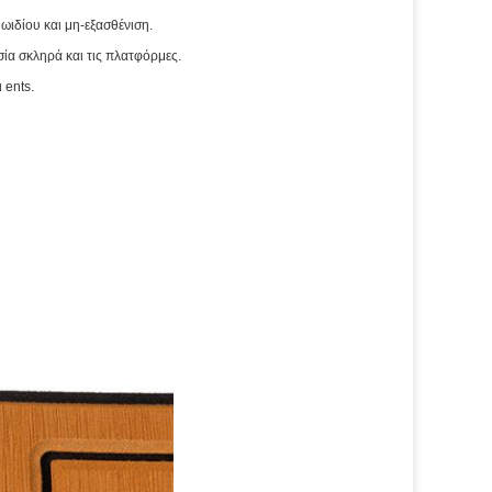
ωιδίου και μη-εξασθένιση.
ία σκληρά και τις πλατφόρμες.
 ents.