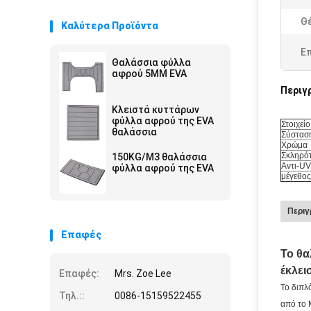
Θ
Καλύτερα Προϊόντα
Ε
Θαλάσσια φύλλα
αφρού 5MM EVA
Περιγ
Κλειστά κυττάρων
φύλλα αφρού της EVA
Στοιχείο
θαλάσσια
Σύστασ
Χρώμα
Σκληρό
150KG/M3 θαλάσσια
Αντι-UV
φύλλα αφρού της EVA
μέγεθος
Περιγ
Επαφές
Το θα
έκλει
Επαφές:
Mrs. Zoe Lee
Το διπλ
Τηλ.::
0086-15159522455
από το 