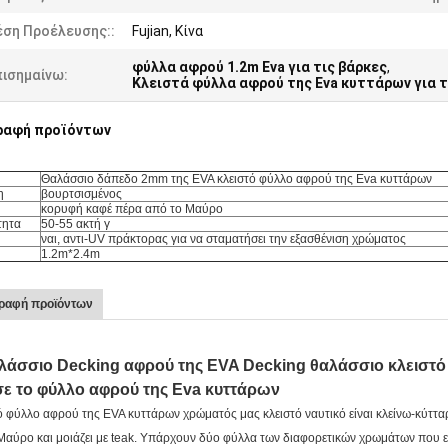
έση Προέλευσης::
Fujian, Κίνα
φύλλα αφρού 1.2m Eva για τις βάρκες
,
πισημαίνω:
Κλειστά φύλλα αφρού της Eva κυττάρων για τ
ραφή προϊόντων
Θαλάσσιο δάπεδο 2mm της EVA κλειστό φύλλο αφρού της Eva κυττάρων
η
βουρτσισμένος
κορυφή καφέ πέρα από το Μαύρο
τητα
50-55 ακτή γ
ναι, αντι-UV πράκτορας για να σταματήσει την εξασθένιση χρώματος
1.2m*2.4m
ραφή προϊόντων
λάσσιο Decking αφρού της EVA Decking
θαλάσσιο κλειστ
σε το φύλλο αφρού της Eva κυττάρων
ό φύλλο αφρού της EVA κυττάρων χρώματός μας κλειστό ναυτικό είναι κλείνω-κύτταρ
Μαύρο και μοιάζει με teak. Υπάρχουν δύο φύλλα των διαφορετικών χρωμάτων που ε