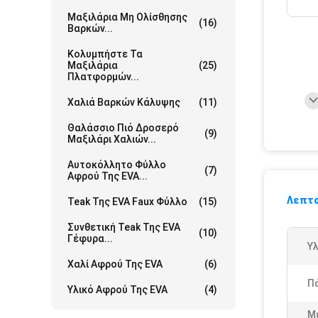
Μαξιλάρια Μη Ολίσθησης
(16)
Βαρκών...
Κολυμπήστε Τα
Μαξιλάρια
(25)
Πλατφορμών...
Χαλιά Βαρκών Κάλυψης
(11)
Θαλάσσιο Πιό Δροσερό
(9)
Μαξιλάρι Χαλιών...
Αυτοκόλλητο Φύλλο
(7)
Αφρού Της EVA...
Λεπτο
Teak Της EVA Faux Φύλλο
(15)
Συνθετική Teak Της EVA
(10)
Γέφυρα...
Υλ
Χαλί Αφρού Της EVA
(6)
Π
Υλικό Αφρού Της EVA
(4)
Μ