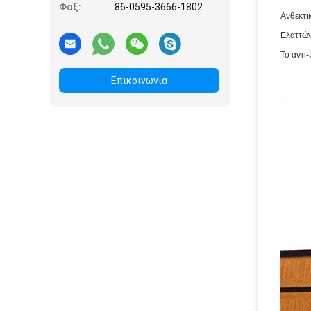
Φαξ:
86-0595-3666-1802
Ανθεκτι
Ελαττών
Το αντι
Επικοινωνία