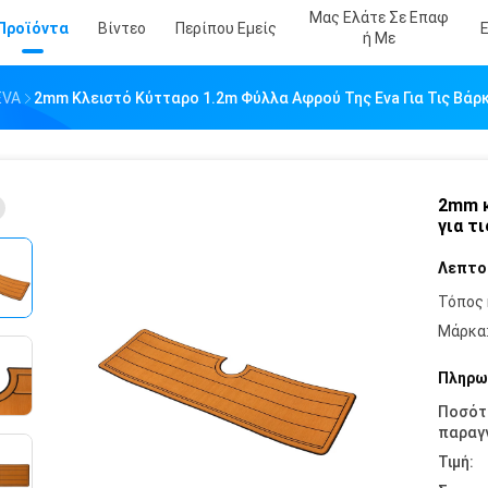
Μας Ελάτε Σε Επαφ
Προϊόντα
Βίντεο
Περίπου Εμείς
Ή Με
EVA
2mm Κλειστό Κύτταρο 1.2m Φύλλα Αφρού Της Eva Για Τις Βάρ
2mm κ
για τ
Λεπτο
Τόπος 
Μάρκα
Πληρω
Ποσότ
παραγγ
Τιμή: