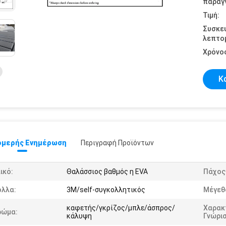
παραγγ
Τιμή:
Συσκε
λεπτομ
Χρόνο
Κ
μερής Ενημέρωση
Περιγραφή Προϊόντων
ικό:
Θαλάσσιος βαθμός η EVA
Πάχος
όλλα:
3M/self-συγκολλητικός
Μέγεθ
καφετής/γκρίζος/μπλε/άσπρος/
Χαρακ
ρώμα:
κάλυψη
Γνώρι