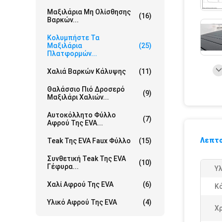
Μαξιλάρια Μη Ολίσθησης
(16)
Βαρκών...
Κολυμπήστε Τα
Μαξιλάρια
(25)
Πλατφορμών...
Χαλιά Βαρκών Κάλυψης
(11)
Θαλάσσιο Πιό Δροσερό
(9)
Μαξιλάρι Χαλιών...
Αυτοκόλλητο Φύλλο
(7)
Αφρού Της EVA...
Λεπτο
Teak Της EVA Faux Φύλλο
(15)
Συνθετική Teak Της EVA
(10)
Γέφυρα...
Υλ
Χαλί Αφρού Της EVA
(6)
Κ
Υλικό Αφρού Της EVA
(4)
Χ