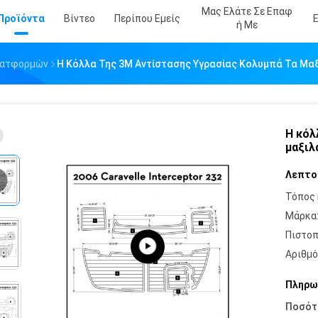
Μας Ελάτε Σε Επαφ
Προϊόντα
Βίντεο
Περίπου Εμείς
Ή Με
λατφορμών
Η Κόλλα Της 3M Αντίστασης Υγρασίας Κολυμπά Τα Μα
Η κόλ
μαξιλ
Λεπτο
Τόπος 
Μάρκα
Πιστοπ
Αριθμό
Πληρω
Ποσότ