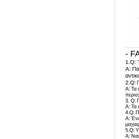
- F
1.Q: 
Α: Π
αντικ
2.Q
:
Α: Τα 
περιο
3. Q:
Α: Τα 
4.Q: 
Α: Έν
μαχαιρ
5.Q: 
Α: Ναι