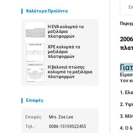
Ε
Καλύτερα Προϊόντα
Περιγ
Η EVA κολυμπά τα
μαξιλάρια
πλατφορμών
2006
πλα
XPE κολυμπά τα
μαξιλάρια
πλατφορμών
Για
Η βελονιά πτώσης
κολυμπά τα μαξιλάρια
Είμασ
πλατφορμών
τον κ
1. Ελ
Επαφές
2. Υψ
3. Μό
Επαφές:
Mrs. Zoe Lee
Τηλ.::
0086-15159522455
4. Ο 