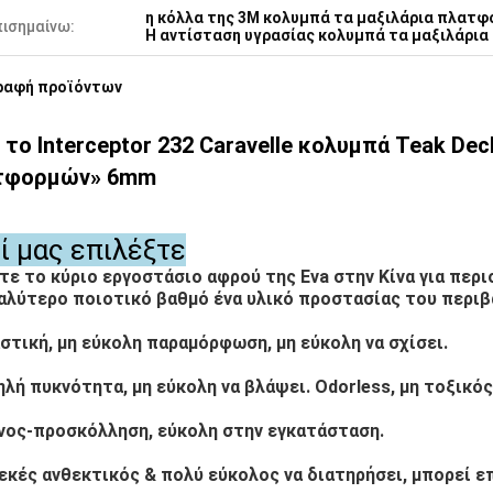
η κόλλα της 3M κολυμπά τα μαξιλάρια πλατ
πισημαίνω:
Η αντίσταση υγρασίας κολυμπά τα μαξιλάρι
ραφή προϊόντων
 το lnterceptor 232 Caravelle κολυμπά Teak De
τφορμών» 6mm
τί μας επιλέξτε
τε το κύριο εργοστάσιο αφρού της Eva στην Κίνα για περ
αλύτερο ποιοτικό βαθμό ένα υλικό προστασίας του περι
αστική, μη εύκολη παραμόρφωση, μη εύκολη να σχίσει.
ηλή πυκνότητα, μη εύκολη να βλάψει. Odorless, μη τοξικός
νος-προσκόλληση, εύκολη στην εγκατάσταση.
λεκές ανθεκτικός & πολύ εύκολος να διατηρήσει, μπορεί ε