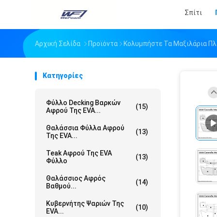
Σπίτι
Αρχική Σελίδα
Προϊόντα
Κολυμπήστε Τα Μαξιλάρια Π
Κατηγορίες
Φύλλο Decking Βαρκών
(15)
Αφρού Της EVA...
Θαλάσσια Φύλλα Αφρού
(13)
Της EVA...
Teak Αφρού Της EVA
(13)
Φύλλο
Θαλάσσιος Αφρός
(14)
Βαθμού...
Κυβερνήτης Ψαριών Της
(10)
EVA...