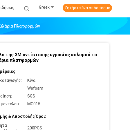
Greek
Ειδήσεις
Ζητήστε ένα απόσπασμα
ξιλάρια Πλατφορμών
λα της 3M αντίστασης υγρασίας κολυμπά τα
άρια πλατφορμών
μέρειες:
καταγωγής:
Κίνα
:
Wefoam
οίηση:
SGS
 μοντέλου:
MC015
μής & Αποστολής Όροι:
ητα
200PCS