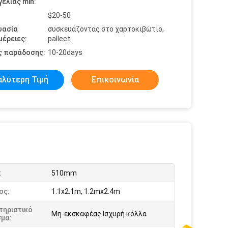
ελίας min:
$20-50
υασία
συσκευάζοντας στο χαρτοκιβώτιο,
έρειες:
pallect
ς παράδοσης:
10-20days
αλύτερη Τιμή
Επικοινωνία
:
510mm
ος:
1.1x2.1m, 1.2mx2.4m
τηριστικό
Μη-εκσκαφέας Ισχυρή κόλλα
σμα: