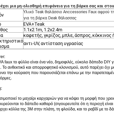
ρέχει μια μη-ολισθηρή επιφάνεια για τη βάρκα σας και στο
Υλικό Teak θαλάσσιο Anccessories Faux αφρού 
όν
για τη βάρκα Deak θάλασσας
ό
EVA+Teak
θος
1.1x2.1m, 1.2x2.4m
μα
καφετής, γκρίζος, μπλε, άσπρος, κόκκινος
κτηριστικό
αντι-UV, αντίσταση υγρασίας
ισμα
er:
A faux το φύλλο είναι ένα νέο, δημοφιλές, εύκολο δάπεδο DIY γ
 Το ανθεκτικό και απορροφητικό κλονισμού, αυτό παρέχει όχι μό
ώνει την κούραση που παρουσιάζεται επάνω με την παρατεταμένη
όρμες.
:
σιμοποιεί το μαχαίρι καρχαριών για να κόψει τη μορφή που χρει
γουρεύονται το δάπεδο καθαρό (σιγουρευτείτε ότι η περιοχή είν
ρχει κόλλα της 3M στην πλάτη, τη φλούδα, και το ραβδί με το δ