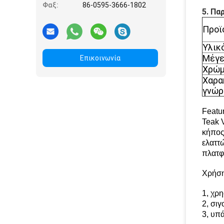
Φαξ:
86-0595-3666-1802
5. Πα
Προϊ
Υλικ
Μέγε
Επικοινωνία
Χρώ
Χαρα
γνώρ
Featur
Teak V
κήπος.
ελαττ
πλατφ
Χρήση
1, χρη
2, σι
3, υπά