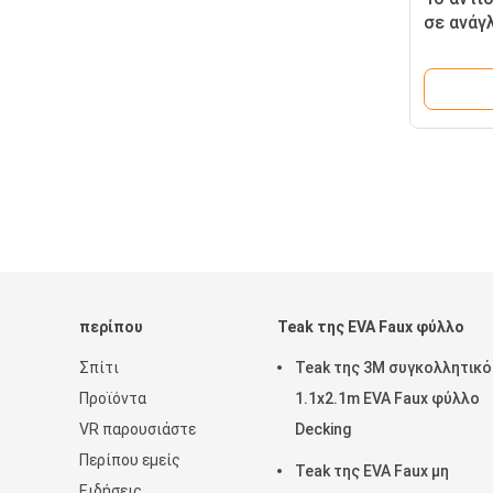
σε ανάγ
κολυμπά
πλατφο
περίπου
Teak της EVA Faux φύλλο
Σπίτι
Teak της 3M συγκολλητικό
Προϊόντα
1.1x2.1m EVA Faux φύλλο
VR παρουσιάστε
Decking
Περίπου εμείς
Teak της EVA Faux μη
Ειδήσεις