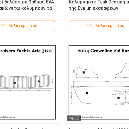
οί θαλάσσιου βαθμού EVA
Κολυμπήστε Teak Decking 
ακώνεται κολυμπούν τα
της Eva μη εκσκαφέων
ια πλατφορμών
πλατφορμών
Καλύτερη Τιμή
Καλύτερη Τιμή