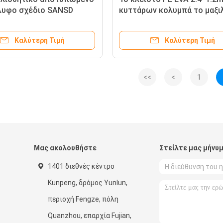
λυφο σχέδιο SANSD
κυττάρων κολυμπά το μαξι
 τα μαξιλάρια
πλατφορμών
ρμών
Καλύτερη Τιμή
Καλύτερη Τιμή
<<
<
1
Μας ακολουθήστε
Στείλτε μας μήνυ
1401 διεθνές κέντρο
Kunpeng, δρόμος Yunlun,
περιοχή Fengze, πόλη
Quanzhou, επαρχία Fujian,