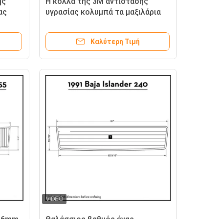
ης
Η κόλλα της 3M αντίστασης
ας
υγρασίας κολυμπά τα μαξιλάρια
πλατφορμών
Καλύτερη Τιμή