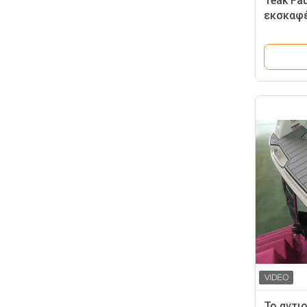
Teak Fa
εκσκαφ
αντιολι
Το αντι