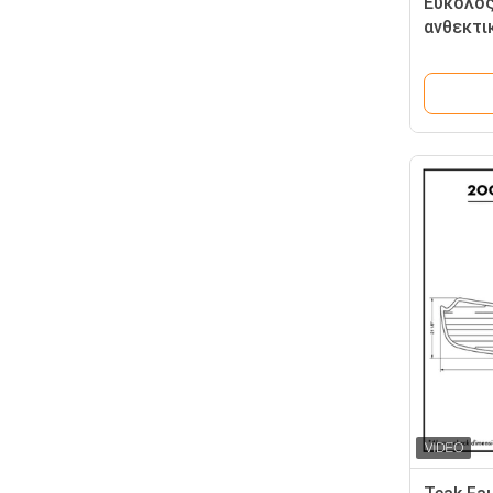
Εύκολος
ανθεκτι
μαξιλάρ