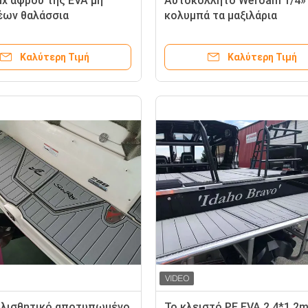
ux αφρού της EVA μη
Αυτοκόλλητο Wefoam 1/4
έων θαλάσσια
κολυμπά τα μαξιλάρια
σθητικά μαξιλάρια
πλατφορμών
Καλύτερη Τιμή
Καλύτερη Τιμή
ολισθητικό αποτυπωμένο
Το κλειστό PE EVA 2.4*1.2