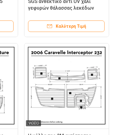
5
SGS ανθεκτικό αντι UV χαλί
γεφυρών θάλασσας λεκέδων
έγκρισης
Καλύτερη Τιμή