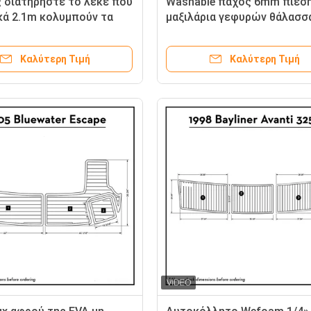
 διατηρήστε το λεκέ που
Washable πάχος 6mm πίεσ
κά 2.1m κολυμπούν τα
μαξιλάρια γεφυρών θάλασσ
ια πλατφορμών
Καλύτερη Τιμή
Καλύτερη Τιμή