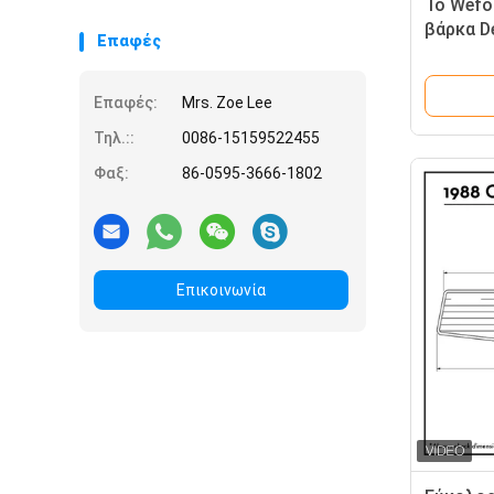
Το Wefo
βάρκα D
Επαφές
Eva
Επαφές:
Mrs. Zoe Lee
Τηλ.::
0086-15159522455
Φαξ:
86-0595-3666-1802
Επικοινωνία