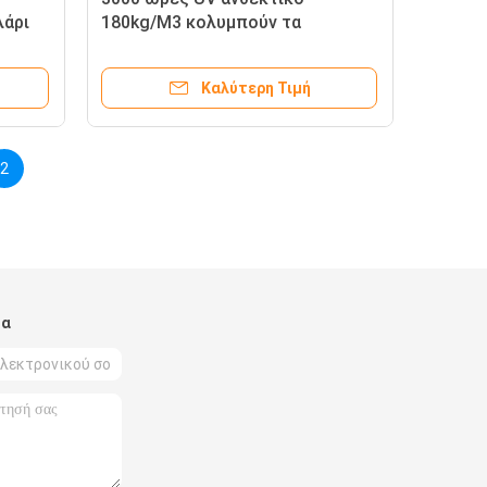
λάρι
180kg/M3 κολυμπούν τα
μαξιλάρια πλατφορμών
Καλύτερη Τιμή
2
μα