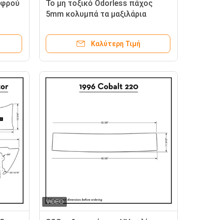
αφρού
Το μη τοξικό Odorless πάχος
5mm κολυμπά τα μαξιλάρια
πλατφορμών
Καλύτερη Τιμή