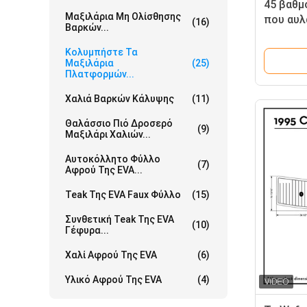
45 βαθμ
Μαξιλάρια Μη Ολίσθησης
που αυλ
(16)
Βαρκών...
μαξιλάρ
Κολυμπήστε Τα
Μαξιλάρια
(25)
Πλατφορμών...
Χαλιά Βαρκών Κάλυψης
(11)
Θαλάσσιο Πιό Δροσερό
(9)
Μαξιλάρι Χαλιών...
Αυτοκόλλητο Φύλλο
(7)
Αφρού Της EVA...
Teak Της EVA Faux Φύλλο
(15)
Συνθετική Teak Της EVA
(10)
Γέφυρα...
Χαλί Αφρού Της EVA
(6)
Υλικό Αφρού Της EVA
(4)