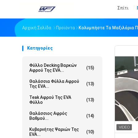
Σπίτι
Αρχική Σελίδα
Προϊόντα
Κολυμπήστε Τα Μαξιλάρια 
Κατηγορίες
Φύλλο Decking Βαρκών
(15)
Αφρού Της EVA...
Θαλάσσια Φύλλα Αφρού
(13)
Της EVA...
Teak Αφρού Της EVA
(13)
Φύλλο
Θαλάσσιος Αφρός
(14)
Βαθμού...
Κυβερνήτης Ψαριών Της
(10)
EVA...