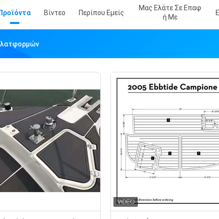
Μας Ελάτε Σε Επαφ
Προϊόντα
Βίντεο
Περίπου Εμείς
Ή Με
Πλατφορμών