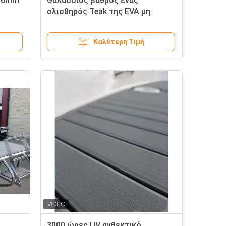
» 6mm
Θαλάσσιος βαθμός ένας
ολισθηρός Teak της EVA μη
αφρός Decking
Καλύτερη Τιμή
m
3000 ώρες UV ανθεκτικό