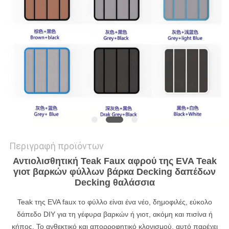
ΑΠΌΣΠΑΣΜΑ
SITEMAP
PRIVACY
POLICY
Περιγραφή προϊόντων
Αντιολισθητική Teak Faux αφρού της EVA Teak
γιοτ βαρκών φύλλων βάρκα Decking δαπέδων
Decking θαλάσσια
Teak της EVA faux το φύλλο είναι ένα νέο, δημοφιλές, εύκολο
δάπεδο DIY για τη γέφυρα βαρκών ή γιοτ, ακόμη και πισίνα ή
κήπος. Το ανθεκτικό και απορροφητικό κλονισμού, αυτό παρέχει