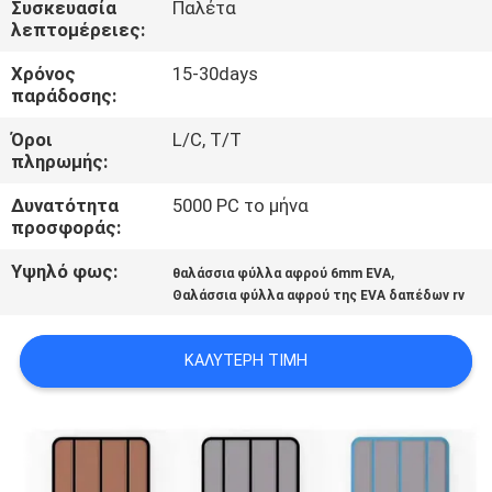
Συσκευασία
Παλέτα
λεπτομέρειες:
ΠΟΙΟΤΙΚΌΣ
Χρόνος
15-30days
ΈΛΕΓΧΟΣ
παράδοσης:
Όροι
L/C, T/T
ΜΑΣ
πληρωμής:
ΕΛΆΤΕ
Δυνατότητα
5000 PC το μήνα
ΣΕ
προσφοράς:
ΕΠΑΦΉ
Υψηλό φως:
,
θαλάσσια φύλλα αφρού 6mm EVA
Θαλάσσια φύλλα αφρού της EVA δαπέδων rv
ΜΕ
ΚΑΛΎΤΕΡΗ ΤΙΜΉ
ΕΙΔΉΣΕΙΣ
ΖΗΤΉΣΤΕ
ΈΝΑ