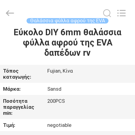
Quanzhou
WeFoam
trading
Co.,Ltd.
All
Θαλάσσια φύλλα αφρού της EVA
Rights
Reserved.
Developed
Εύκολο DIY 6mm θαλάσσια
ΣΠΊΤΙ
by
ECER
φύλλα αφρού της EVA
ΠΡΟΪΌΝΤΑ
δαπέδων rv
ΒΊΝΤΕΟ
Τόπος
Fujian, Κίνα
καταγωγής:
ΠΕΡΊΠΟΥ
Μάρκα:
Sansd
ΕΜΕΊΣ
Ποσότητα
200PCS
παραγγελίας
min:
ΓΎΡΟΣ
Τιμή:
negotiable
ΕΡΓΟΣΤΑΣΊΩΝ