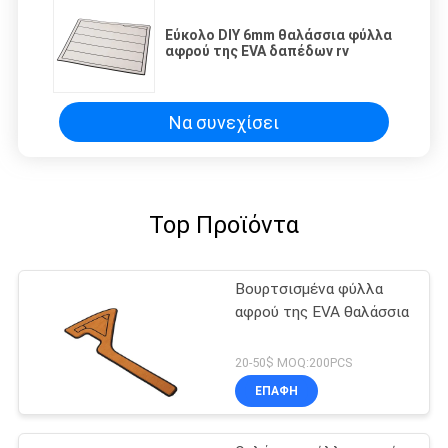
Εύκολο DIY 6mm θαλάσσια φύλλα
αφρού της EVA δαπέδων rv
Να συνεχίσει
Top Προϊόντα
Βουρτσισμένα φύλλα
αφρού της EVA θαλάσσια
20-50$ MOQ:200PCS
ΕΠΑΦΉ