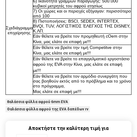
6) Ικανότητα γραμμών παραγωγής: 500.000
κυβικοί μετρητές του αφρού ετησίως
7) Οι χώρες και οι περιοχές εξήγαγαν: περισσότερο
από 100
8) Πιστοποιήσεις: BSCI, SEDEX, INTERTEX,
BVQI, TUV, ΛΟΓΙΣΤΙΚΌΣ ΈΛΕΓΧΟΣ ΤΗΣ DISNEY,
Σχεδιάγραμμα
Κ.ΛΠ.
επιχείρησης
Εάν θέλετε να βρείτε
τον προμηθευτή cOem
στην
Κίνα,
μας ελάτε σε επαφή με!!!
Εάν θέλετε να βρείτε
την τιμή Competitve
στην
Κίνα,
μας ελάτε σε επαφή με!!!
Εάν θέλετε να βρείτε
το επαγγελματικό εργοστάσιο
αφρού της EVA
στην Κίνα,
μας ελάτε σε επαφή
με!!!
Εάν θέλετε να βρείτε
τον αρμόδιο συνεργάτη
που
σας βοηθούν εκτός από το πρόβλημα και το χρόνο
στο πρόγραμμα,
Μας ελάτε σε επαφή με!!!
θαλάσσια φύλλα αφρού 6mm EVA
Θαλάσσια φύλλα αφρού της EVA δαπέδων rv
Αποκτήστε την καλύτερη τιμή για