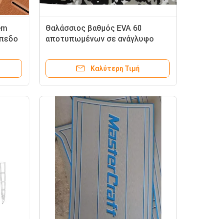
em
Θαλάσσιος βαθμός EVA 60
άπεδο
αποτυπωμένων σε ανάγλυφο
βαρκών βαθμοί χαλιών γεφυρών
Καλύτερη Τιμή