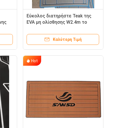
Εύκολος διατηρήστε Teak της
νης
EVA μη ολίσθησης W2.4m το
μαξιλάρι αφρού βαρκών
Καλύτερη Τιμή
Hot