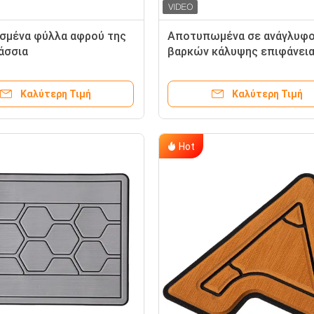
σμένα φύλλα αφρού της
Αποτυπωμένα σε ανάγλυφο
άσσια
βαρκών κάλυψης επιφάνει
120kg/M3 για το δάπεδο
Καλύτερη Τιμή
Καλύτερη Τιμή
Hot