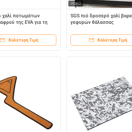
s χαλί πατωμάτων
SGS πιό δροσερό χαλί βαρ
αφρού της EVA για τη
γεφυρών θάλασσας
 Deak
προσκόλλησης έγκρισης μ
Καλύτερη Τιμή
Καλύτερη Τιμή