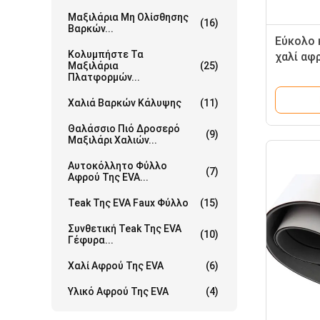
Μαξιλάρια Μη Ολίσθησης
(16)
Βαρκών...
Εύκολο 
Κολυμπήστε Τα
χαλί αφ
Μαξιλάρια
(25)
Wefoam
Πλατφορμών...
Χαλιά Βαρκών Κάλυψης
(11)
Θαλάσσιο Πιό Δροσερό
(9)
Μαξιλάρι Χαλιών...
Αυτοκόλλητο Φύλλο
(7)
Αφρού Της EVA...
Teak Της EVA Faux Φύλλο
(15)
Συνθετική Teak Της EVA
(10)
Γέφυρα...
Χαλί Αφρού Της EVA
(6)
Υλικό Αφρού Της EVA
(4)