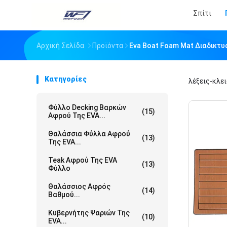
Σπίτι
Αρχική Σελίδα
Προϊόντα
Eva Boat Foam Mat Διαδικτ
Κατηγορίες
λέξεις-κλε
Φύλλο Decking Βαρκών
(15)
Αφρού Της EVA...
Θαλάσσια Φύλλα Αφρού
(13)
Της EVA...
Teak Αφρού Της EVA
(13)
Φύλλο
Θαλάσσιος Αφρός
(14)
Βαθμού...
Κυβερνήτης Ψαριών Της
(10)
EVA...