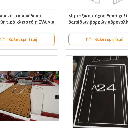
ρού κυττάρων 6mm
Μη τοξικό πάχος 5mm χαλί
σθητικό κλειστό η EVA για
δαπέδων βαρκών αδρεναλί
εδο
Καλύτερη Τιμή
Καλύτερη Τιμή