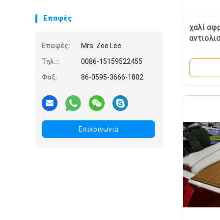
Επαφές
χαλί αφ
αντιολι
Επαφές:
Mrs. Zoe Lee
το δάπ
Τηλ.::
0086-15159522455
Φαξ:
86-0595-3666-1802
Επικοινωνία