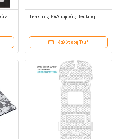
κών
Teak της EVA αφρός Decking
όνο
Καλύτερη Τιμή