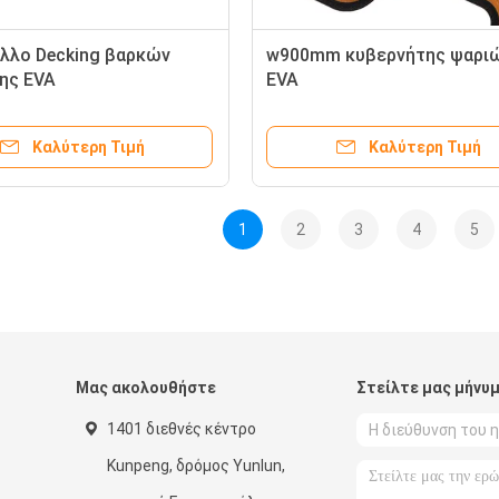
λλο Decking βαρκών
w900mm κυβερνήτης ψαριώ
ης EVA
EVA
Καλύτερη Τιμή
Καλύτερη Τιμή
1
2
3
4
5
Μας ακολουθήστε
Στείλτε μας μήνυ
1401 διεθνές κέντρο
Kunpeng, δρόμος Yunlun,