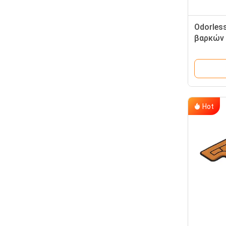
Odorles
βαρκών 
θάλασσα
Hot