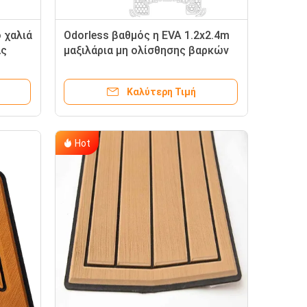
 χαλιά
Odorless βαθμός η EVA 1.2x2.4m
ας
μαξιλάρια μη ολίσθησης βαρκών
Καλύτερη Τιμή
Hot