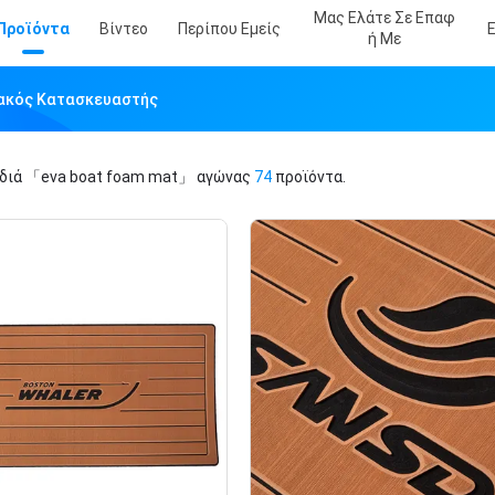
Μας Ελάτε Σε Επαφ
Προϊόντα
Βίντεο
Περίπου Εμείς
Ή Με
υακός Κατασκευαστής
ιδιά
「eva boat foam mat」
αγώνας
74
προϊόντα.