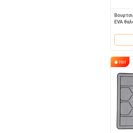
Βουρτσι
EVA θαλ
Hot